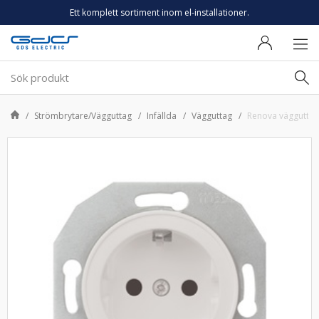
Ett komplett sortiment inom el-installationer.
Strömbrytare/Vägguttag
Infällda
Vägguttag
Renova väggutt 1-v