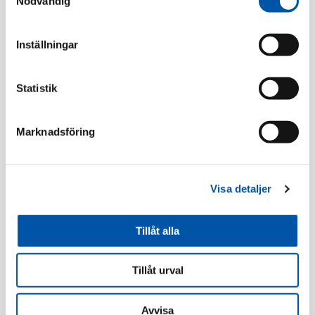
Nödvändig
Relaterade produkter
Inställningar
Statistik
Marknadsföring
Visa detaljer
Schneider
Schneider
Tillåt alla
Renova dosa 1-fack
Renova ram 1-fack
hög vit
glas vit
Tillåt urval
Läs mer
Läs mer
Avvisa