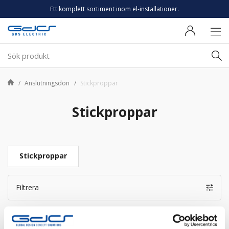
Ett komplett sortiment inom el-installationer.
Anslutningsdon
Stickproppar
Stickproppar
Stickproppar
Filtrera
Sortera på
4 produkter