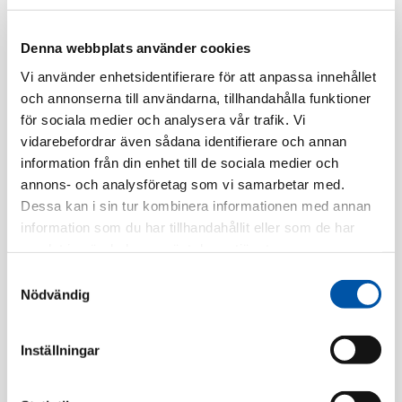
Denna webbplats använder cookies
Vi använder enhetsidentifierare för att anpassa innehållet
och annonserna till användarna, tillhandahålla funktioner
för sociala medier och analysera vår trafik. Vi
vidarebefordrar även sådana identifierare och annan
information från din enhet till de sociala medier och
annons- och analysföretag som vi samarbetar med.
Dessa kan i sin tur kombinera informationen med annan
information som du har tillhandahållit eller som de har
PC Electric
PC Electric
samlat in när du har använt deras tjänster.
Stickpropp 16A 3p 6h
Stickpropp 16A 4p 9h
Samtyckesval
IP44
IP44
Nödvändig
Läs mer
Läs mer
Inställningar