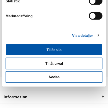
Statistik
Marknadsföring
Visa detaljer
PC Electric
PC Electric
Stickpropp 16A 5p 6h
Stickpropp 32A 5p 6h
IP44
IP44
Tillåt alla
Läs mer
Läs mer
Tillåt urval
Avvisa
Kundservice
Information