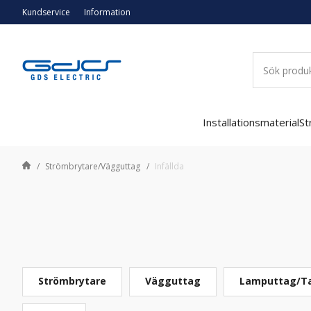
Kundservice
Information
Installationsmaterial
St
Strömbrytare/Vägguttag
Infällda
Strömbrytare
Vägguttag
Lamputtag/T