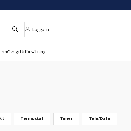
Logga In
Hem
Övrigt
Utförsäljning
kt
Termostat
Timer
Tele/Data