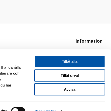
Information
Om oss
Hur handlar jag?
Tillåt alla
illhandahålla
ifierare och
Tillåt urval
vi
 du har
Avvisa