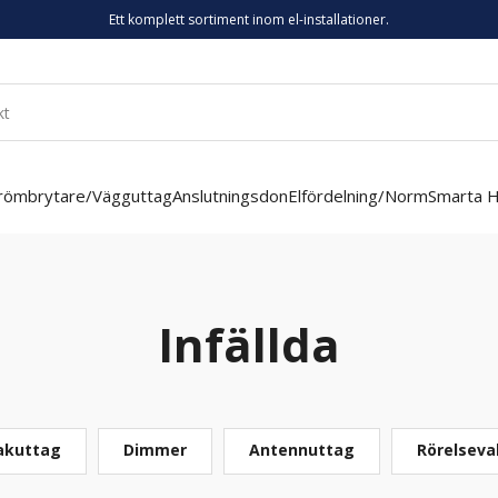
Ett komplett sortiment inom el-installationer.
römbrytare/Vägguttag
Anslutningsdon
Elfördelning/Norm
Smarta 
Infällda
akuttag
Dimmer
Antennuttag
Rörelseva