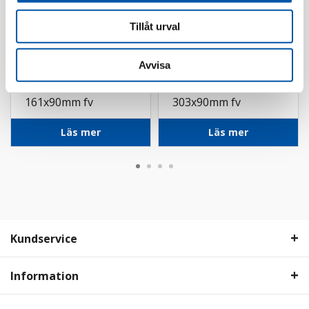
Tillåt urval
Avvisa
Elko
Elko
RS kombiram 2-fack
RS kombiram 4-fack
161x90mm fv
303x90mm fv
Läs mer
Läs mer
Kundservice
Information