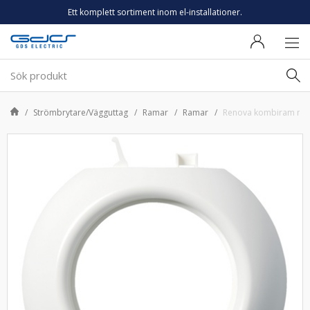
Ett komplett sortiment inom el-installationer.
Strömbrytare/Vägguttag
Ramar
Ramar
Renova kombiram mitt