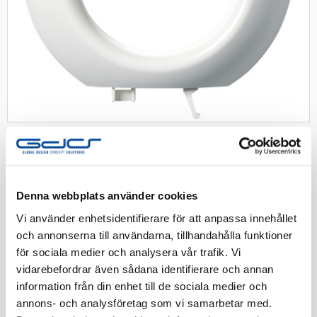
SCHNEIDER
Renova kombiram mittram vit
Denna webbplats använder cookies
Renova Kombinationsram mitt Vit
Vi använder enhetsidentifierare för att anpassa innehållet
och annonserna till användarna, tillhandahålla funktioner
Artnr:
1831156
för sociala medier och analysera vår trafik. Vi
EAN-kod:
3606480661082
vidarebefordrar även sådana identifierare och annan
Tillv. Artnr:
WDE011403
information från din enhet till de sociala medier och
annons- och analysföretag som vi samarbetar med.
Finns i lager