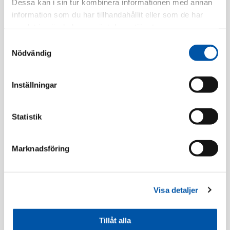
Dessa kan i sin tur kombinera informationen med annan
information som du har tillhandahållit eller som de har
samlat in när du har använt deras tjänster.
Registrera dig
Samtyckesval
Nödvändig
Beskrivning
Inställningar
Specifikation
Statistik
Marknadsföring
Ramar
Visa detaljer
Tillåt alla