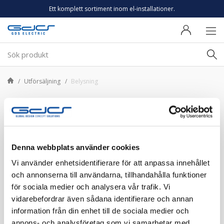
Ett komplett sortiment inom el-installationer.
Utförsäljning
Belysning
Belysning
Filtrera
Denna webbplats använder cookies
Vi använder enhetsidentifierare för att anpassa innehållet
och annonserna till användarna, tillhandahålla funktioner
Sortera på
2 produkter
för sociala medier och analysera vår trafik. Vi
vidarebefordrar även sådana identifierare och annan
information från din enhet till de sociala medier och
Utförsäljning
Utförsäljning
annons- och analysföretag som vi samarbetar med.