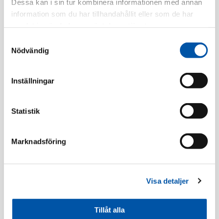
Dessa kan i sin tur kombinera informationen med annan
information som du har tillhandahållit eller som de har
samlat in när du har använt deras tjänster.
Registrera dig
Samtyckesval
Nödvändig
Beskrivning
Inställningar
Specifikation
Statistik
Marknadsföring
Förhöjningsramar
Visa detaljer
Tillåt alla