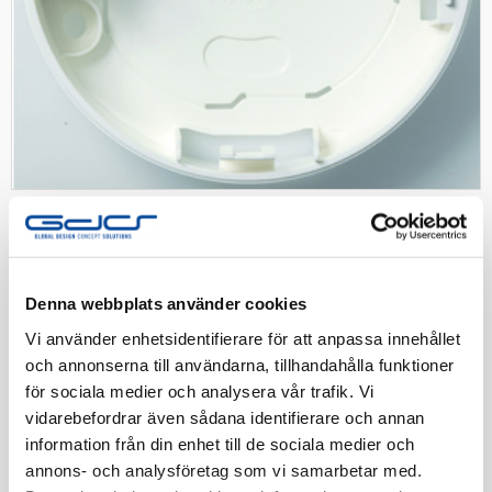
SCHNEIDER
Renova dosa 1-fack låg vit
Denna webbplats använder cookies
Renova Dosa utanpåliggande låg 1-fack. Vit
Vi använder enhetsidentifierare för att anpassa innehållet
och annonserna till användarna, tillhandahålla funktioner
Artnr:
1831194
för sociala medier och analysera vår trafik. Vi
EAN-kod:
7393992020198
vidarebefordrar även sådana identifierare och annan
Tillv. Artnr:
WDE011150
information från din enhet till de sociala medier och
annons- och analysföretag som vi samarbetar med.
Finns i lager