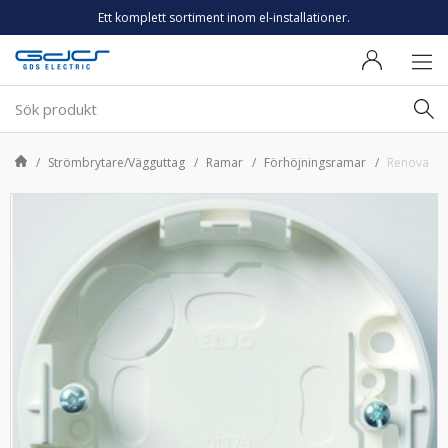
Ett komplett sortiment inom el-installationer.
Strömbrytare/Vägguttag
Ramar
Förhöjningsramar
Renova dos