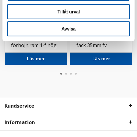
Tillåt urval
Avvisa
Elko
Elko
ELKO One
RS förhöjn.ram 3-
förhöjn.ram 1-f hög
fack 35mm fv
sv
Läs mer
Läs mer
Kundservice
Information