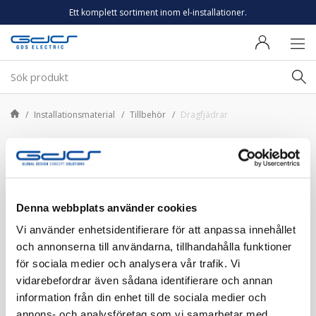
Ett komplett sortiment inom el-installationer.
Installationsmaterial
Tillbehör
Dragfjädrar
Dragfjädrar
Filtrera
Denna webbplats använder cookies
Vi använder enhetsidentifierare för att anpassa innehållet
och annonserna till användarna, tillhandahålla funktioner
Sortera på
2 produkter
för sociala medier och analysera vår trafik. Vi
vidarebefordrar även sådana identifierare och annan
information från din enhet till de sociala medier och
annons- och analysföretag som vi samarbetar med.