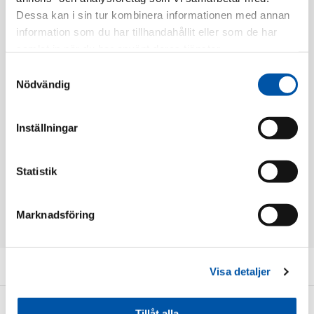
Dessa kan i sin tur kombinera informationen med annan
information som du har tillhandahållit eller som de har
samlat in när du har använt deras tjänster.
Samtyckesval
Nödvändig
Inställningar
Marlanvil
Marlanvil
Dragfjäder 10m 3mm
Dragfjäder 20m 3mm
Statistik
Läs mer
Läs mer
Marknadsföring
Kundservice
Visa detaljer
Information
Tillåt alla