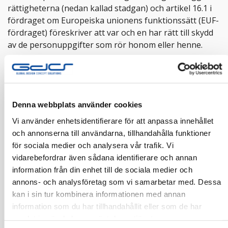
rättigheterna (nedan kallad stadgan) och artikel 16.1 i
fördraget om Europeiska unionens funktionssätt (EUF-
fördraget) föreskriver att var och en har rätt till skydd
av de personuppgifter som rör honom eller henne.
(2)
Principerna och reglerna för skyddet för fysiska
personer vid behandling av deras personuppgifter bör,
Denna webbplats använder cookies
oavsett deras medborgarskap eller hemvist, respektera
deras grundläggande rättigheter och friheter, särskilt
Vi använder enhetsidentifierare för att anpassa innehållet
deras rätt till skydd av personuppgifter. Avsikten med
och annonserna till användarna, tillhandahålla funktioner
denna förordning är att bidra till att skapa ett område
för sociala medier och analysera vår trafik. Vi
med frihet, säkerhet och rättvisa och en ekonomisk
vidarebefordrar även sådana identifierare och annan
union, till ekonomiska och sociala framsteg, till
information från din enhet till de sociala medier och
förstärkning och konvergens av ekonomierna inom
annons- och analysföretag som vi samarbetar med. Dessa
den inre marknaden samt till fysiska personers
kan i sin tur kombinera informationen med annan
välbefinnande.
information som du har tillhandahållit eller som de har
samlat in när du har använt deras tjänster.