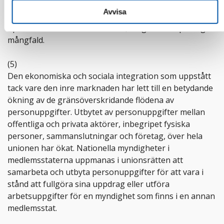
religionsfrihet, yttrande- och informationsfrihet,
Avvisa
näringsfrihet, rätten till ett effektivt rättsmedel och en
opartisk domstol samt kulturell, religiös och språklig
mångfald.
(5)
Den ekonomiska och sociala integration som uppstått
tack vare den inre marknaden har lett till en betydande
ökning av de gränsöverskridande flödena av
personuppgifter. Utbytet av personuppgifter mellan
offentliga och privata aktörer, inbegripet fysiska
personer, sammanslutningar och företag, över hela
unionen har ökat. Nationella myndigheter i
medlemsstaterna uppmanas i unionsrätten att
samarbeta och utbyta personuppgifter för att vara i
stånd att fullgöra sina uppdrag eller utföra
arbetsuppgifter för en myndighet som finns i en annan
medlemsstat.