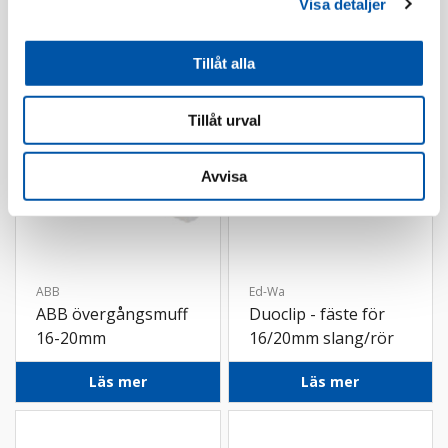
Visa detaljer
Läs mer
Läs mer
Tillåt alla
Tillåt urval
Avvisa
ABB
Ed-Wa
ABB övergångsmuff
Duoclip - fäste för
16-20mm
16/20mm slang/rör
20-pack
Läs mer
Läs mer