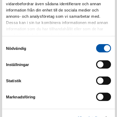
vidarebefordrar även sådana identifierare och annan
information från din enhet till de sociala medier och
ABB
ABB
annons- och analysföretag som vi samarbetar med.
ABB skarvmuff eprl
ABB skarvmuff eprl
Dessa kan i sin tur kombinera informationen med annan
25mm (m eankod)
32mm (m eankod)
information som du har tillhandahållit eller som de har
samlat in när du har använt deras tjänster.
Läs mer
Läs mer
Samtyckesval
Nödvändig
Inställningar
Statistik
Marknadsföring
ABB
ABB
ABB skarvmuff eprl
ABB skarvmuff eprl
40mm (m eankod)
50mm (m eankod)