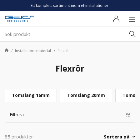
Ett komplett sortiment inom el-installationer.
Installationsmaterial
Flexrör
Flexrör
Tomslang 16mm
Tomslang 20mm
Tomsla
Filtrera
Sortera på
85 produkter