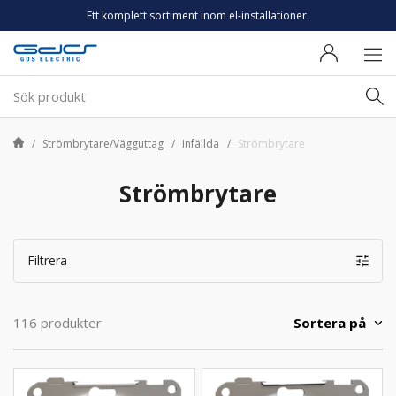
Ett komplett sortiment inom el-installationer.
Strömbrytare/Vägguttag
Infällda
Strömbrytare
Strömbrytare
Filtrera
Sortera på
116 produkter