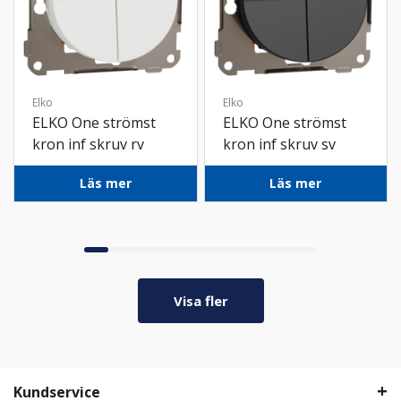
Elko
Elko
ELKO One strömst
ELKO One strömst
kron inf skruv rv
kron inf skruv sv
Läs mer
Läs mer
Visa fler
Kundservice