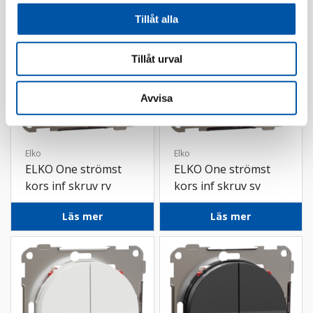
Tillåt alla
Tillåt urval
Avvisa
Elko
Elko
ELKO One strömst
ELKO One strömst
kors inf skruv rv
kors inf skruv sv
Läs mer
Läs mer