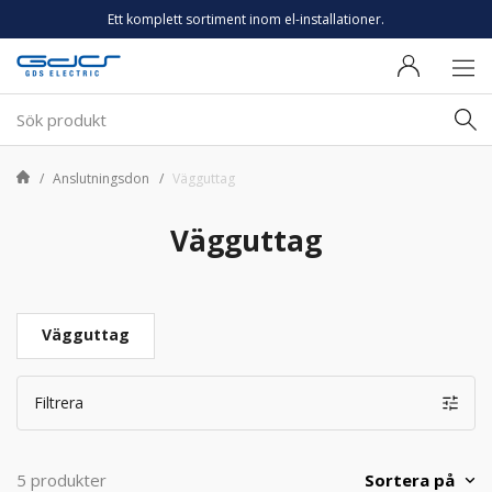
Ett komplett sortiment inom el-installationer.
Anslutningsdon
Vägguttag
Vägguttag
Vägguttag
Filtrera
Sortera på
5 produkter