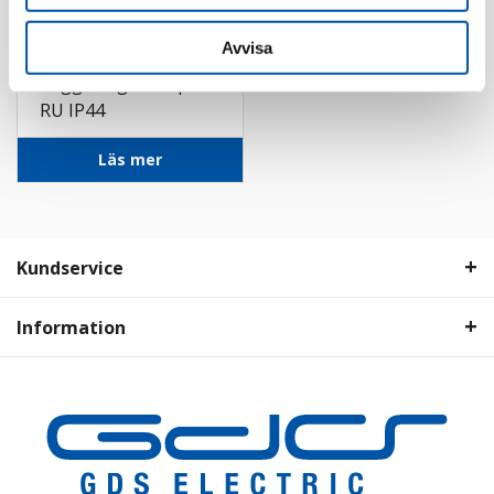
Avvisa
PC Electric
Vägguttag 32A 5p 6h
RU IP44
Läs mer
Kundservice
Information