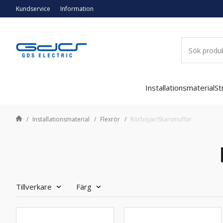
Kundservice
Information
Installationsmaterial
St
Installationsmaterial
Flexrör
Rörböjar/Skarvmuffar
Tillverkare
Färg