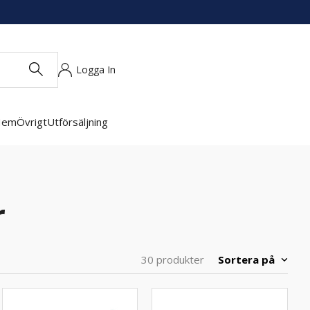
Logga In
Hem
Övrigt
Utförsäljning
r
Sortera på
30 produkter