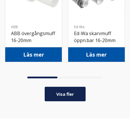
ABB
Ed-Wa
ABB övergångsmuff
Ed-Wa skarvmuff
16-20mm
öppn.bar 16-20mm
Läs mer
Läs mer
Visa fler