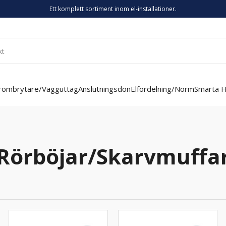
Ett komplett sortiment inom el-installationer.
römbrytare/Vägguttag
Anslutningsdon
Elfördelning/Norm
Smarta 
Rörböjar/Skarvmuffa