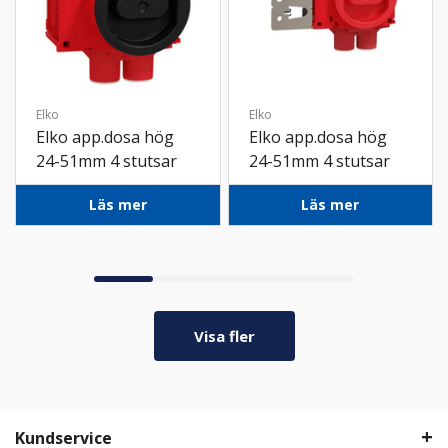
Elko
Elko
Elko app.dosa hög
Elko app.dosa hög
24-51mm 4 stutsar
24-51mm 4 stutsar
brand
regelf
Läs mer
Läs mer
Visa fler
Kundservice