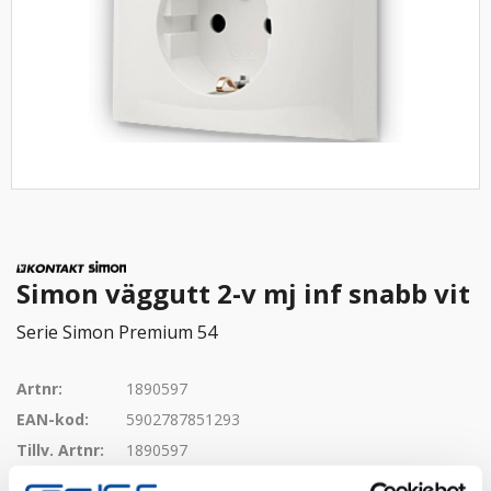
Simon väggutt 2-v mj inf snabb vit
Serie Simon Premium 54
Artnr:
1890597
EAN-kod:
5902787851293
Tillv. Artnr:
1890597