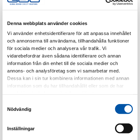
Finns i lager
Registrera dig
Denna webbplats använder cookies
Vi använder enhetsidentifierare för att anpassa innehållet
och annonserna till användarna, tillhandahålla funktioner
för sociala medier och analysera vår trafik. Vi
Beskrivning
vidarebefordrar även sådana identifierare och annan
information från din enhet till de sociala medier och
Specifikation
annons- och analysföretag som vi samarbetar med.
Dessa kan i sin tur kombinera informationen med annan
information som du har tillhandahållit eller som de har
Relaterade produkter
samlat in när du har använt deras tjänster.
Samtyckesval
Nödvändig
Inställningar