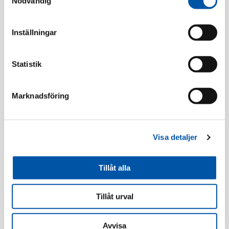
Nödvändig
Relaterade produkter
Inställningar
Statistik
Marknadsföring
Visa detaljer
Schneider
Schneider
Tillåt alla
Exxact väggutt 1-v mj
Exxact ram 2-fack
lock inf snabb ant
avtagb bro Primo ant
Tillåt urval
Läs mer
Läs mer
Avvisa