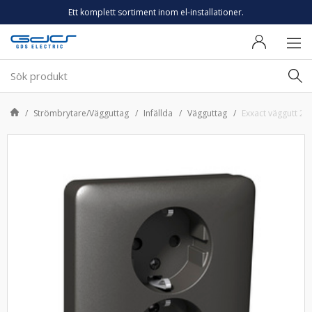
Ett komplett sortiment inom el-installationer.
Strömbrytare/Vägguttag
Infällda
Vägguttag
Exxact väggutt 2-v