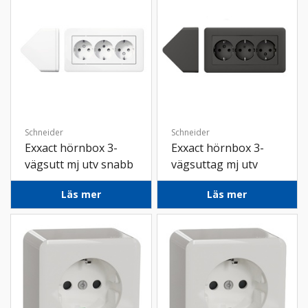
Schneider
Schneider
Exxact hörnbox 3-
Exxact hörnbox 3-
vägsutt mj utv snabb
vägsuttag mj utv
vit
skruv ant
Läs mer
Läs mer