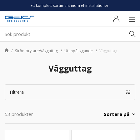
Ett komplett sortiment inom el-installationer.
Strömbrytare/Vägguttag
Utanpåliggande
Vägguttag
Vägguttag
Filtrera
Sortera på
53 produkter