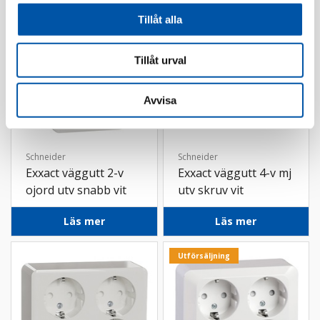
Tillåt alla
Tillåt urval
Avvisa
Schneider
Schneider
Exxact väggutt 2-v
Exxact väggutt 4-v mj
ojord utv snabb vit
utv skruv vit
Läs mer
Läs mer
Utförsäljning