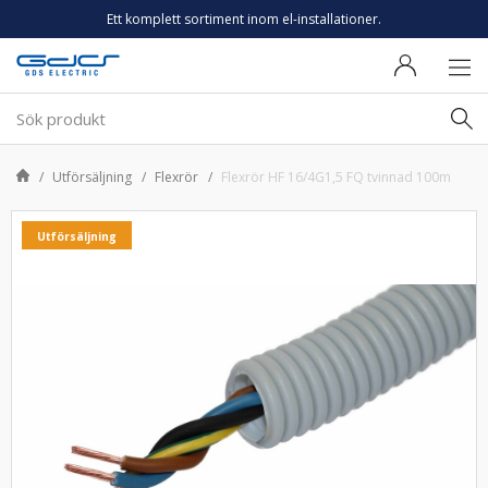
Ett komplett sortiment inom el-installationer.
Utförsäljning
Flexrör
Flexrör HF 16/4G1,5 FQ tvinnad 100m
Utförsäljning