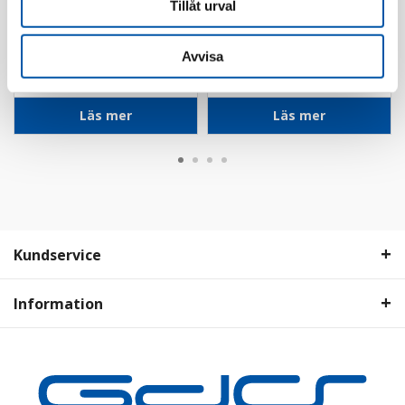
Tillåt urval
Ed-Wa
Ed-Wa
Flexrör HF 20/6G1,5
Flexrör HF 25/5G4 RQ
Avvisa
FQ 100m
50m
Läs mer
Läs mer
Kundservice
Information