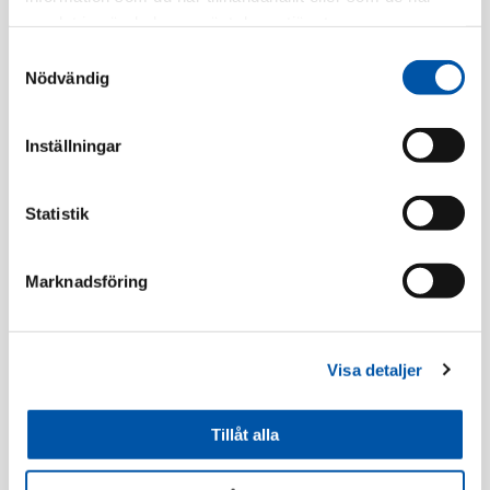
samlat in när du har använt deras tjänster.
Registrera dig
Samtyckesval
Nödvändig
Inställningar
Beskrivning
Statistik
Flexrör
Marknadsföring
Utförsäljning
Utförsäljning
Visa detaljer
Tillåt alla