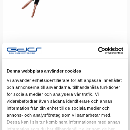
Denna webbplats använder cookies
Flexrör HF 16/4G1,5 FQ tvinnad
Vi använder enhetsidentifierare för att anpassa innehållet
100m
och annonserna till användarna, tillhandahålla funktioner
för sociala medier och analysera vår trafik. Vi
Säljs mot offert
vidarebefordrar även sådana identifierare och annan
information från din enhet till de sociala medier och
Artnr:
1414320
annons- och analysföretag som vi samarbetar med.
Dessa kan i sin tur kombinera informationen med annan
Finns i lager
information som du har tillhandahållit eller som de har