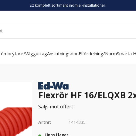
Ett komplett sortiment inom el-installationer.
römbrytare/Vägguttag
Anslutningsdon
Elfördelning/Norm
Smarta 
Flexrör HF 16/ELQXB 2
Säljs mot offert
Artnr:
1414335
Finns i lager