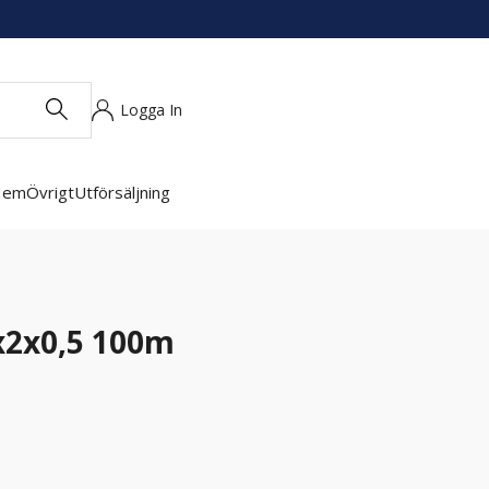
Logga In
Hem
Övrigt
Utförsäljning
x2x0,5 100m