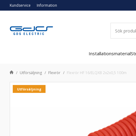
Kundservice
Information
Installationsmaterial
St
Utförsäljning
Flexrör
Flexrör HF 16/ELQXB 2x2x0,5 100m
Utförsäljning