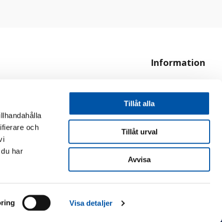
Information
Om oss
Hur handlar jag?
Tillåt alla
illhandahålla
ifierare och
Tillåt urval
vi
 du har
Avvisa
ring
Visa detaljer
Copyright © 2026 GDS Electric