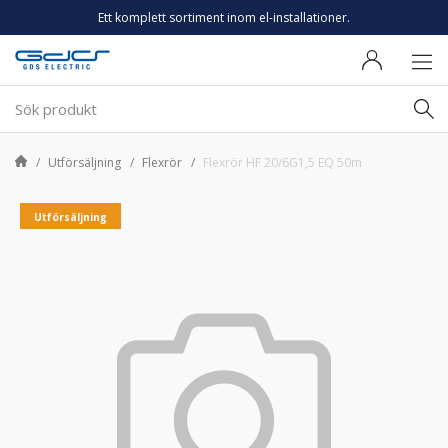
Ett komplett sortiment inom el-installationer.
Utförsäljning
Flexrör
Flexrör HF 20/6G1,5 EQ 50m
Utförsäljning