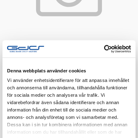
Denna webbplats använder cookies
Vi använder enhetsidentifierare för att anpassa innehållet
Flexrör HF 20/6G1,5 EQ 50m
och annonserna till användarna, tillhandahålla funktioner
Säljs mot offert
för sociala medier och analysera vår trafik. Vi
vidarebefordrar även sådana identifierare och annan
information från din enhet till de sociala medier och
Artnr:
1414219
annons- och analysföretag som vi samarbetar med.
Finns i lager
Dessa kan i sin tur kombinera informationen med annan
information som du har tillhandahållit eller som de har