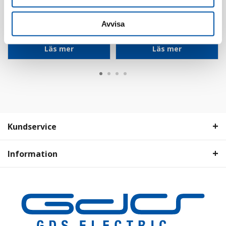
Ed-Wa
Ed-Wa
Flexrör HF 16/UTP
Flexrör HF 16/3G1,5
Avvisa
KAT 6 100m
EQ tvinnad 100m
Läs mer
Läs mer
Kundservice
Information