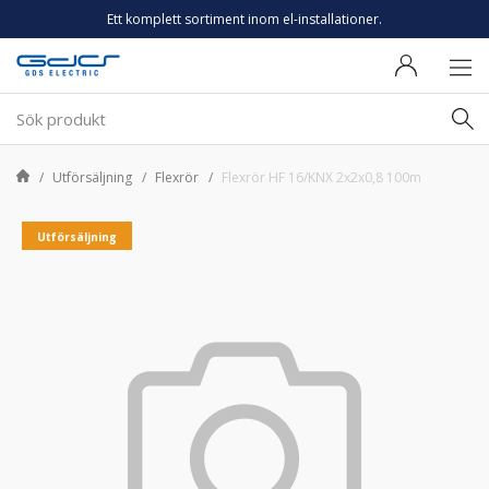
Ett komplett sortiment inom el-installationer.
Utförsäljning
Flexrör
Flexrör HF 16/KNX 2x2x0,8 100m
Utförsäljning