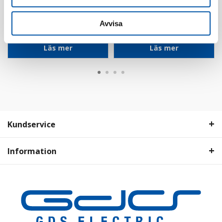
Ed-Wa
Ed-Wa
Flexrör HF 20/7G1,5
Flexrör HF 25/5G4 RQ
Avvisa
FQ 100m
50m
Läs mer
Läs mer
Kundservice
Information