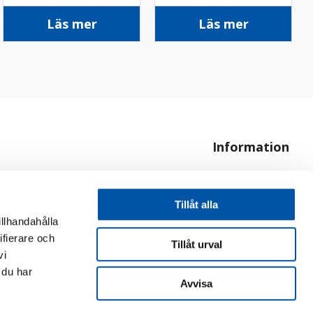
Läs mer
Läs mer
Information
Om oss
Hur handlar jag?
Tillåt alla
illhandahålla
ifierare och
Tillåt urval
vi
 du har
Avvisa