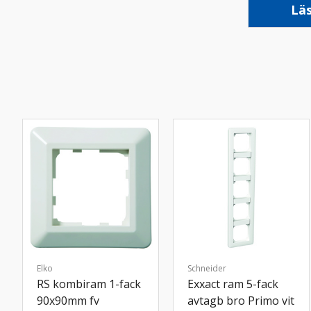
Lä
Elko
Schneider
RS kombiram 1-fack
Exxact ram 5-fack
90x90mm fv
avtagb bro Primo vit