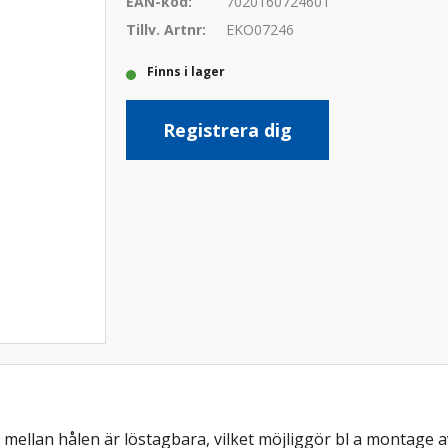
EAN-kod:
7020160724601
Tillv. Artnr:
EKO07246
Finns i lager
Registrera dig
ellan hålen är löstagbara, vilket möjliggör bl a montage av 