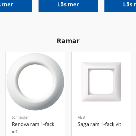
s mer
Läs mer
Läs 
Ramar
Schneider
ABB
Renova ram 1-fack
Saga ram 1-fack vit
vit