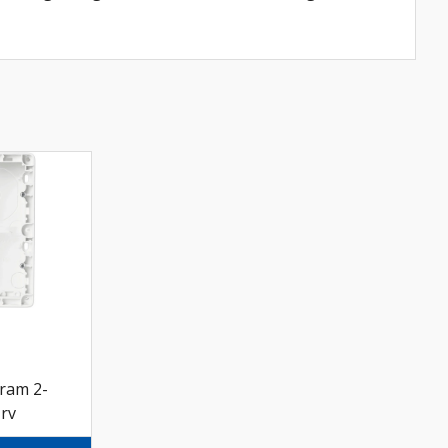
.ram 2-
rv