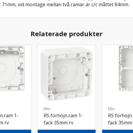
 71mm, vid montage mellan två ramar är c/c måttet 84mm.
Relaterade produkter
Elko
Elko
n.ram 1-
RS förhöjn.ram 1-
RS förhöjn
m rv
fack 35mm rv
fack 35mm 