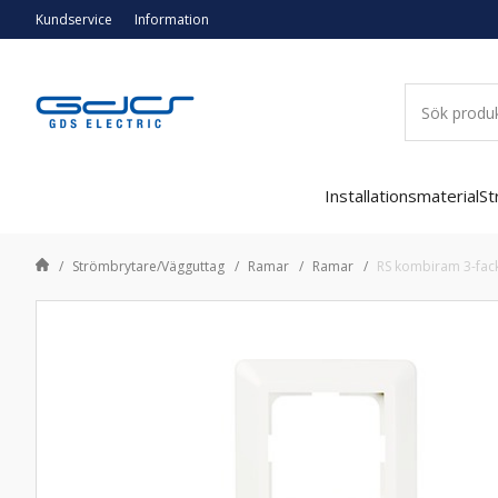
Kundservice
Information
Installationsmaterial
St
Strömbrytare/Vägguttag
Ramar
Ramar
RS kombiram 3-fac