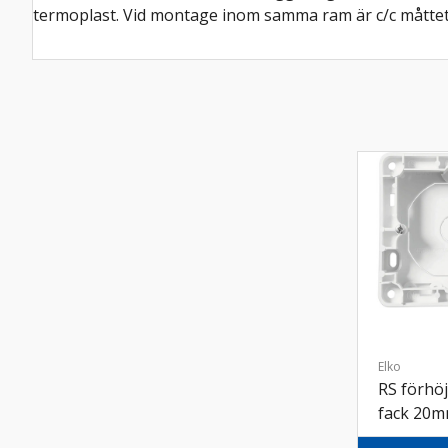
termoplast. Vid montage inom samma ram är c/c måttet
Elko
RS förhöj
fack 20m