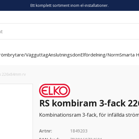
Ett komplett sortiment inom el-installationer.
römbrytare/Vägguttag
Anslutningsdon
Elfördelning/Norm
Smarta 
k 226x84mm rv
RS kombiram 3-fack 2
Kombinationsram 3-fack, för infällda ström
Artnr:
1849203