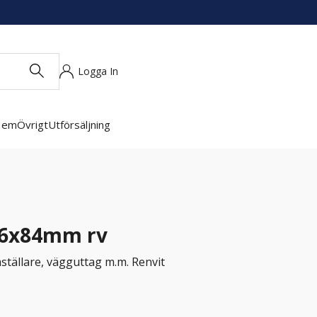
Logga In
Hem
Övrigt
Utförsäljning
26x84mm rv
ställare, vägguttag m.m. Renvit