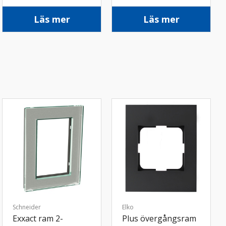
Läs mer
Läs mer
Schneider
Elko
Exxact ram 2-
Plus övergångsram