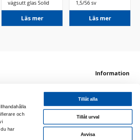
vägsutt glas Solid
1,5/56 sv
titan
Läs mer
Läs mer
Information
Om oss
Hur handlar jag?
Tillåt alla
illhandahålla
ifierare och
Tillåt urval
vi
 du har
Avvisa