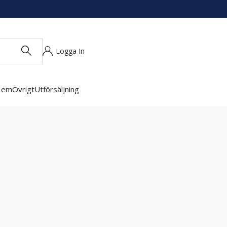
Logga In
Hem
Övrigt
Utförsäljning