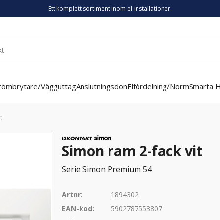
Ett komplett sortiment inom el-installationer.
römbrytare/Vägguttag
Anslutningsdon
Elfördelning/Norm
Smarta 
t
Simon ram 2-fack vit
Serie Simon Premium 54
Artnr:
1894302
EAN-kod:
5902787553807