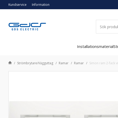
Kundservice
Information
Installationsmaterial
St
Strömbrytare/Vägguttag
Ramar
Ramar
Simon ram 2-fack vi