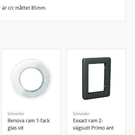
 är c/c måttet 85mm.
Schneider
Schneider
Renova ram 1-fack
Exxact ram 2-
glas vit
vägsutt Primo ant