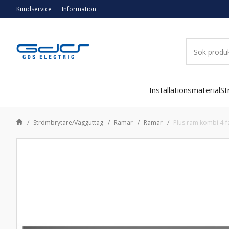
Kundservice
Information
Installationsmaterial
St
Strömbrytare/Vägguttag
Ramar
Ramar
Plus ram kombi 4-fa