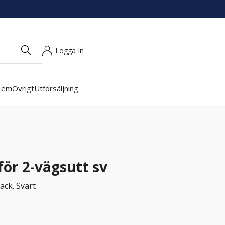
Logga In
Hem
Övrigt
Utförsäljning
för 2-vägsutt sv
ack. Svart