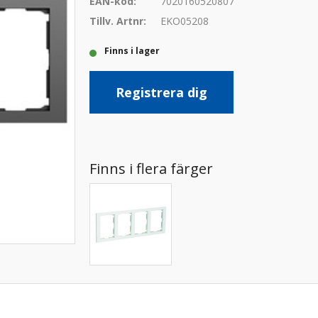
EAN-kod:
7020160520807
Tillv. Artnr:
EKO05208
Finns i lager
Registrera dig
Finns i flera färger