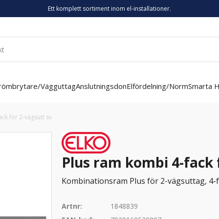
Ett komplett sortiment inom el-installationer.
römbrytare/Vägguttag
Anslutningsdon
Elfördelning/Norm
Smarta 
ck för 2-vägsutt sv
Plus ram kombi 4-fack 
Kombinationsram Plus för 2-vägsuttag, 4-f
Artnr:
1848839