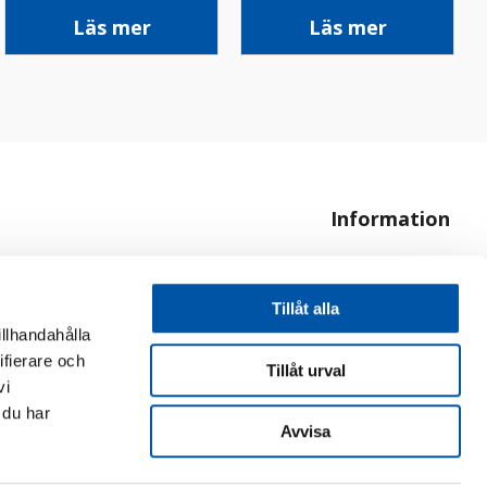
Läs mer
Läs mer
Information
Om oss
Hur handlar jag?
Tillåt alla
illhandahålla
ifierare och
Tillåt urval
vi
 du har
Avvisa