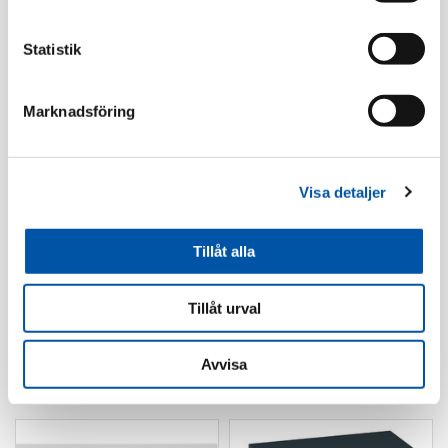
Statistik
Marknadsföring
Elko
Elko
RS strömst trapp/1-p
RS strömst kron inf
Visa detaljer
inf snabb rv
snabb rv
Läs mer
Läs mer
Tillåt alla
Tillåt urval
Avvisa
Förhöjningsramar