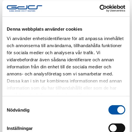
Tillv. Artnr:
EKO30191
Finns i lager
Denna webbplats använder cookies
Registrera dig
Vi använder enhetsidentifierare för att anpassa innehållet
och annonserna till användarna, tillhandahålla funktioner
för sociala medier och analysera vår trafik. Vi
vidarebefordrar även sådana identifierare och annan
Beskrivning
information från din enhet till de sociala medier och
annons- och analysföretag som vi samarbetar med.
Specifikation
Dessa kan i sin tur kombinera informationen med annan
information som du har tillhandahållit eller som de har
samlat in när du har använt deras tjänster.
Relaterade produkter
Samtyckesval
Nödvändig
Inställningar