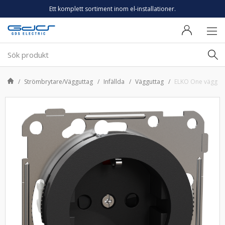
Ett komplett sortiment inom el-installationer.
Strömbrytare/Vägguttag
Infällda
Vägguttag
ELKO One väggutt 