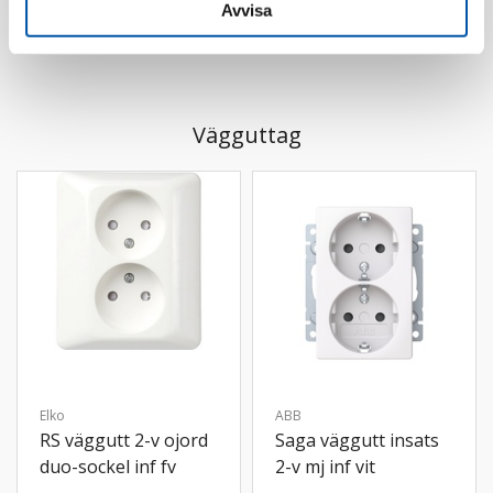
Avvisa
Vägguttag
Elko
ABB
RS väggutt 2-v ojord
Saga väggutt insats
duo-sockel inf fv
2-v mj inf vit