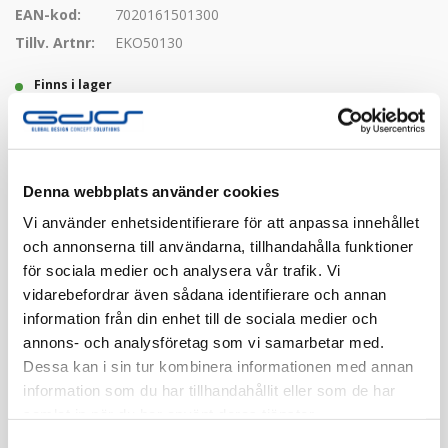
EAN-kod:
7020161501300
Tillv. Artnr:
EKO50130
Finns i lager
Registrera dig
Denna webbplats använder cookies
Finns i flera färger
Vi använder enhetsidentifierare för att anpassa innehållet
och annonserna till användarna, tillhandahålla funktioner
för sociala medier och analysera vår trafik. Vi
vidarebefordrar även sådana identifierare och annan
information från din enhet till de sociala medier och
annons- och analysföretag som vi samarbetar med.
Dessa kan i sin tur kombinera informationen med annan
Beskrivning
information som du har tillhandahållit eller som de har
samlat in när du har använt deras tjänster.
Specifikation
Samtyckesval