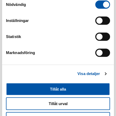
Nödvändig
Inställningar
Relaterade produkter
Statistik
Marknadsföring
Visa detaljer
Elko
Elko
Tillåt alla
ELKO One ram 1-fack
ELKO One väggutt 2-
sv
v mj inf snabb sv
Tillåt urval
Läs mer
Läs mer