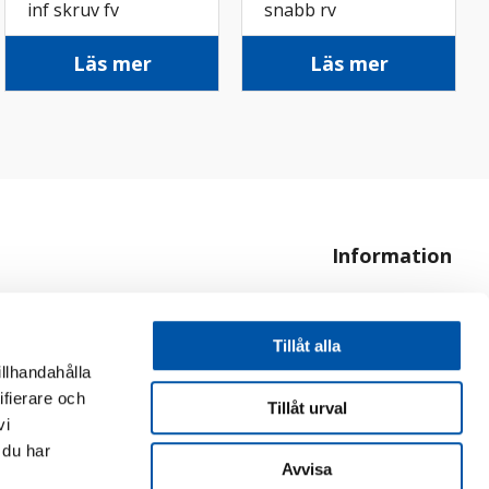
inf skruv fv
snabb rv
Läs mer
Läs mer
Information
Om oss
Hur handlar jag?
Tillåt alla
illhandahålla
ifierare och
Tillåt urval
vi
 du har
Avvisa