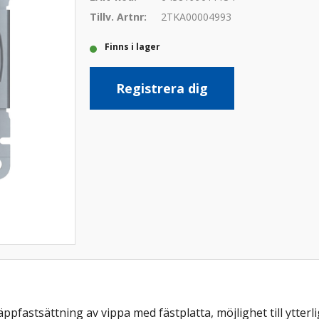
Tillv. Artnr:
2TKA00004993
Finns i lager
Registrera dig
pfastsättning av vippa med fästplatta, möjlighet till ytterl