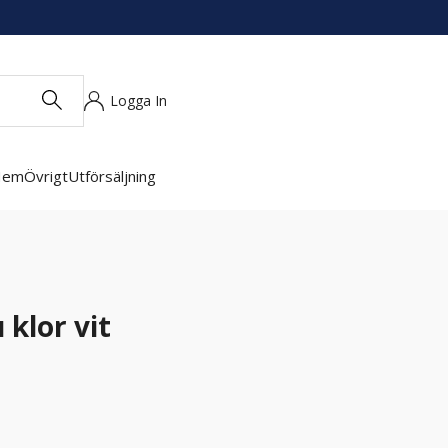
Logga In
Hem
Övrigt
Utförsäljning
 klor vit