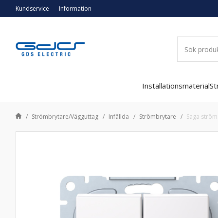
Kundservice
Information
Installationsmaterial
St
Strömbrytare/Vägguttag
Infällda
Strömbrytare
Saga strömst