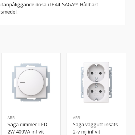
utanpåliggande dosa i IP44. SAGA™. Hållbart
gsmedel.
ABB
ABB
Saga dimmer LED
Saga väggutt insats
2W 400VA inf vit
2-v mj inf vit