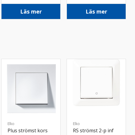
Läs mer
Läs mer
Elko
Elko
Plus strömst kors
RS strömst 2-p inf