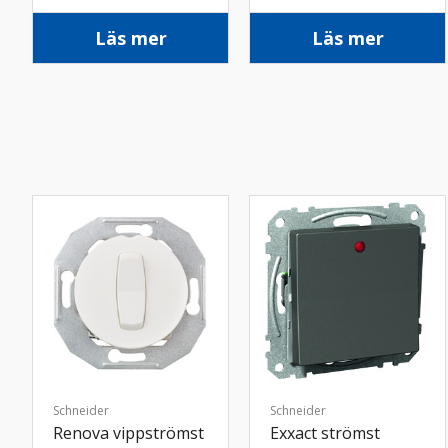
inf vit
Läs mer
Läs mer
Schneider
Schneider
Renova vippströmst
Exxact strömst