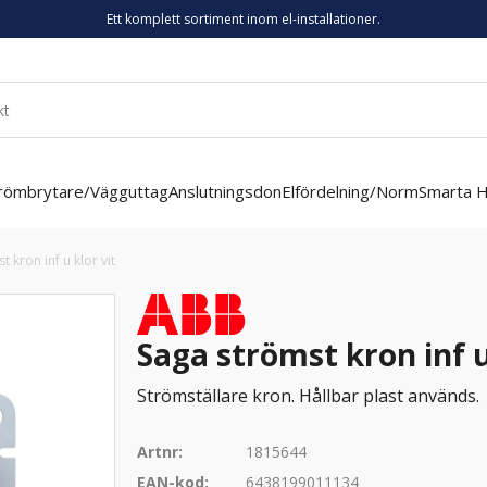
Ett komplett sortiment inom el-installationer.
römbrytare/Vägguttag
Anslutningsdon
Elfördelning/Norm
Smarta 
 kron inf u klor vit
Saga strömst kron inf u
Strömställare kron. Hållbar plast används.
Artnr:
1815644
EAN-kod:
6438199011134