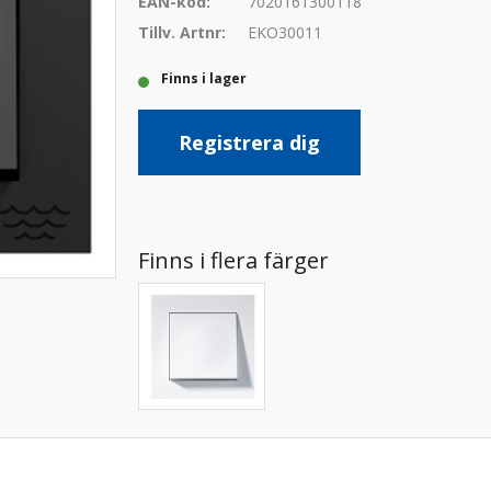
EAN-kod:
7020161300118
Tillv. Artnr:
EKO30011
Finns i lager
Registrera dig
Finns i flera färger