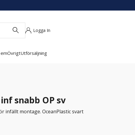
Logga In
Hem
Övrigt
Utförsäljning
 inf snabb OP sv
r infällt montage. OceanPlastic svart