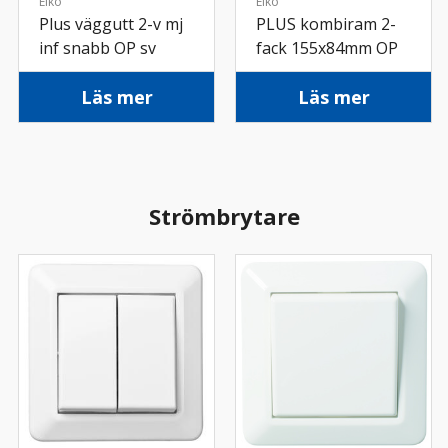
Elko
Elko
Plus väggutt 2-v mj
PLUS kombiram 2-
inf snabb OP sv
fack 155x84mm OP
sv
Läs mer
Läs mer
Strömbrytare