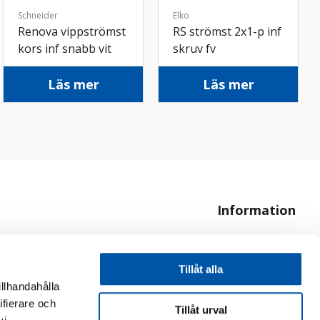
Schneider
Elko
Renova vippströmst
RS strömst 2x1-p inf
kors inf snabb vit
skruv fv
Läs mer
Läs mer
Information
Om oss
Hur handlar jag?
Tillåt alla
illhandahålla
ifierare och
Tillåt urval