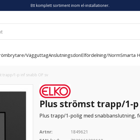
Ett komplett sortiment inom el-installationer.
römbrytare/Vägguttag
Anslutningsdon
Elfördelning/Norm
Smarta 
t trapp/1-p inf snabb OP sv
Plus strömst trapp/1-p
Plus trapp/1-polig med snabbanslutning, fö
Artnr:
1849621