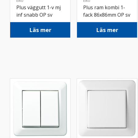
Elko
Elko
Plus väggutt 1-v mj
Plus ram kombi 1-
inf snabb OP sv
fack 86x86mm OP sv
Läs mer
Läs mer