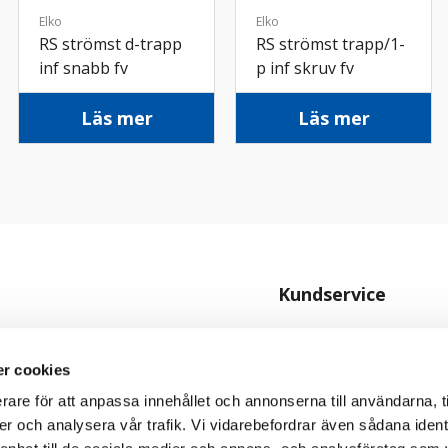
Elko
Elko
RS strömst d-trapp
RS strömst trapp/1-
inf snabb fv
p inf skruv fv
Läs mer
Läs mer
Kundservice
Kontakta oss
Köpvillkor
r cookies
Personuppgiftspolicy
rare för att anpassa innehållet och annonserna till användarna, t
er och analysera vår trafik. Vi vidarebefordrar även sådana ident
Cookiepolicy