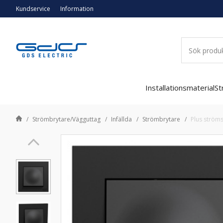
Kundservice
Information
Installationsmaterial
St
Strömbrytare/Vägguttag
Infällda
Strömbrytare
Plus ströms