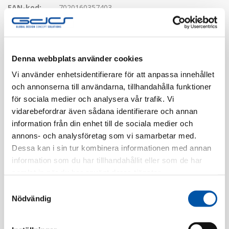
EAN-kod:
7020160357403
Tillv. Artnr:
EKO03574
Finns i lager
Denna webbplats använder cookies
Registrera dig
Vi använder enhetsidentifierare för att anpassa innehållet
och annonserna till användarna, tillhandahålla funktioner
för sociala medier och analysera vår trafik. Vi
vidarebefordrar även sådana identifierare och annan
Beskrivning
information från din enhet till de sociala medier och
annons- och analysföretag som vi samarbetar med.
Specifikation
Dessa kan i sin tur kombinera informationen med annan
information som du har tillhandahållit eller som de har
samlat in när du har använt deras tjänster.
Samtyckesval
Relaterade produkter
Nödvändig