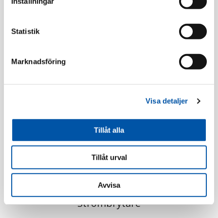
Inställningar
Statistik
Marknadsföring
Elko
Elko
Visa detaljer
Elko impulsfjäder till
Elko fästklor till
brytare 10-pack
brytare och uttag
Tillåt alla
Läs mer
Läs mer
Tillåt urval
Avvisa
Strömbrytare