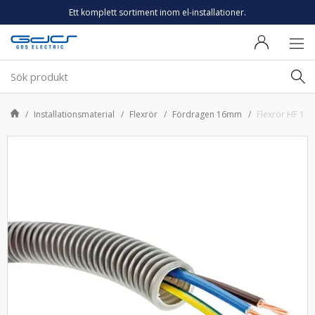
Ett komplett sortiment inom el-installationer.
Installationsmaterial
Flexrör
Fördragen 16mm
Flexrör HF 16