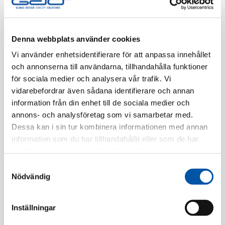
Finns i lager
Registrera dig
Denna webbplats använder cookies
Vi använder enhetsidentifierare för att anpassa innehållet
och annonserna till användarna, tillhandahålla funktioner
för sociala medier och analysera vår trafik. Vi
Beskrivning
vidarebefordrar även sådana identifierare och annan
information från din enhet till de sociala medier och
Specifikation
annons- och analysföretag som vi samarbetar med.
Dessa kan i sin tur kombinera informationen med annan
information som du har tillhandahållit eller som de har
samlat in när du har använt deras tjänster.
Relaterade produkter
Samtyckesval
Nödvändig
Inställningar