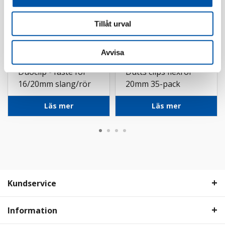
Tillåt urval
Avvisa
Ed-Wa
Elektroskutt
Duoclip - fäste för
Dutts clips flexrör
16/20mm slang/rör
20mm 35-pack
20-pack
Läs mer
Läs mer
Kundservice
Information