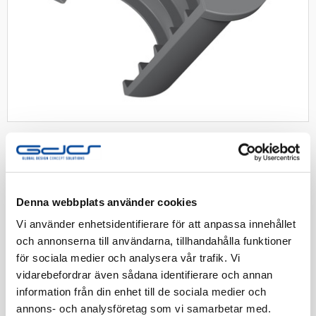
Dutts clips flexrör 20mm 4-pack
Denna webbplats använder cookies
Stopp och avslut till flexrör. Säljs i förpackning om 4st
Vi använder enhetsidentifierare för att anpassa innehållet
och annonserna till användarna, tillhandahålla funktioner
för sociala medier och analysera vår trafik. Vi
Artnr:
1401020-2
vidarebefordrar även sådana identifierare och annan
EAN-kod:
7350017780376
information från din enhet till de sociala medier och
Tillv. Artnr:
Dutts 20
annons- och analysföretag som vi samarbetar med.