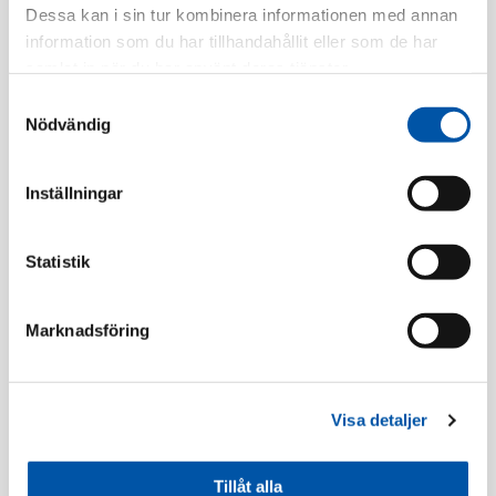
Dessa kan i sin tur kombinera informationen med annan
Finns i lager
information som du har tillhandahållit eller som de har
samlat in när du har använt deras tjänster.
Registrera dig
Samtyckesval
Nödvändig
Beskrivning
Inställningar
Specifikation
Statistik
Marknadsföring
Tillbehör
Visa detaljer
Tillåt alla