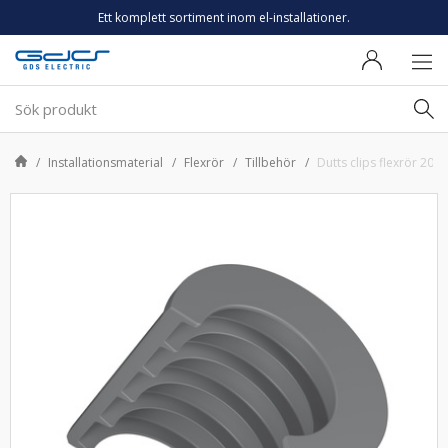
Ett komplett sortiment inom el-installationer.
Installationsmaterial
Flexrör
Tillbehör
Dutts clips flexrör 20