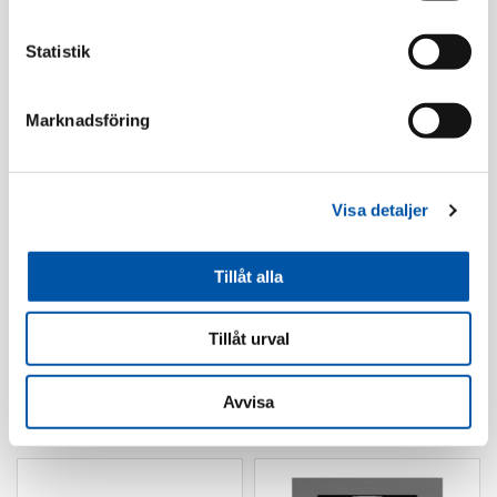
Statistik
Marknadsföring
ABB
ABB
Saga komf.bryt
Saga ram 1-fack vit
Visa detaljer
sensor semikompl inf
vit
Läs mer
Läs mer
Tillåt alla
Tillåt urval
Avvisa
Ramar