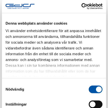
Tillv. Artnr:
2TKA00004817
Finns i lager
Denna webbplats använder cookies
Registrera dig
Vi använder enhetsidentifierare för att anpassa innehållet
och annonserna till användarna, tillhandahålla funktioner
för sociala medier och analysera vår trafik. Vi
Beskrivning
vidarebefordrar även sådana identifierare och annan
information från din enhet till de sociala medier och
annons- och analysföretag som vi samarbetar med.
Specifikation
Dessa kan i sin tur kombinera informationen med annan
information som du har tillhandahållit eller som de har
samlat in när du har använt deras tjänster.
Relaterade produkter
Samtyckesval
Nödvändig
Inställningar