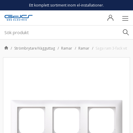
Ett komplett sortiment inom el-installationer.
Strömbrytare/Vägguttag
Ramar
Ramar
Saga ram 3-fack vit