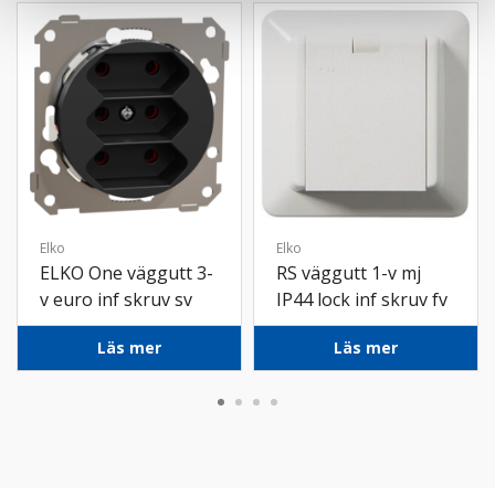
Elko
Elko
ELKO One väggutt 3-
RS väggutt 1-v mj
v euro inf skruv sv
IP44 lock inf skruv fv
Läs mer
Läs mer