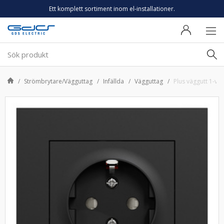
Ett komplett sortiment inom el-installationer.
Strömbrytare/Vägguttag
Infällda
Vägguttag
Plus väggutt 1-v m