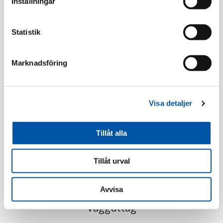
Inställningar
Statistik
Marknadsföring
Elko
Elko
Visa detaljer
Plus förhöjn.ram 1-
Plus förhöjn.ram 2-
fack 35mm sv
fack 35mm sv
Tillåt alla
Läs mer
Läs mer
Tillåt urval
Avvisa
Vägguttag