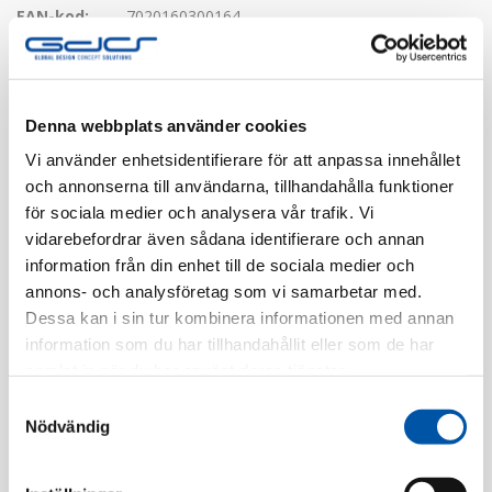
EAN-kod:
7020160300164
Tillv. Artnr:
EKO30016
Finns i lager
Denna webbplats använder cookies
Registrera dig
Vi använder enhetsidentifierare för att anpassa innehållet
och annonserna till användarna, tillhandahålla funktioner
för sociala medier och analysera vår trafik. Vi
vidarebefordrar även sådana identifierare och annan
Beskrivning
information från din enhet till de sociala medier och
annons- och analysföretag som vi samarbetar med.
Specifikation
Dessa kan i sin tur kombinera informationen med annan
information som du har tillhandahållit eller som de har
samlat in när du har använt deras tjänster.
Samtyckesval
Relaterade produkter
Nödvändig