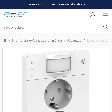
Ett komplett sortiment inom el-installationer.
Strömbrytare/Vägguttag
Infällda
Vägguttag
Exxact väggutt 2-v