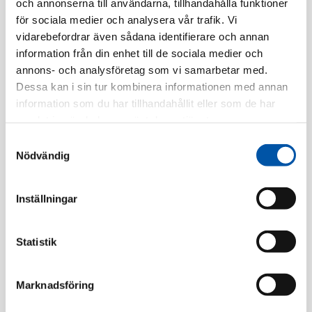
och annonserna till användarna, tillhandahålla funktioner
EAN-kod:
3606489859985
för sociala medier och analysera vår trafik. Vi
Tillv. Artnr:
WDE002190
vidarebefordrar även sådana identifierare och annan
information från din enhet till de sociala medier och
Finns i lager
annons- och analysföretag som vi samarbetar med.
Dessa kan i sin tur kombinera informationen med annan
Registrera dig
information som du har tillhandahållit eller som de har
samlat in när du har använt deras tjänster.
Samtyckesval
Finns i flera färger
Nödvändig
Inställningar
Statistik
Beskrivning
Marknadsföring
Specifikation