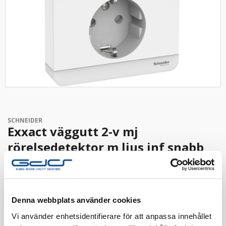
SCHNEIDER
Exxact väggutt 2-v mj
rörelsedetektor m ljus inf snabb
vit
Exxact vägguttag 2-vägs, rörelsedetektor, infälld,
orienteringsljus, 16A, IP20, snabbanslutning. Vit
Denna webbplats använder cookies
Vi använder enhetsidentifierare för att anpassa innehållet
Artnr:
1820383