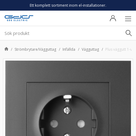
Ett komplett sortiment inom el-installationer.
Strömbrytare/Vägguttag
Infällda
Vägguttag
Plus väggutt 1-v m