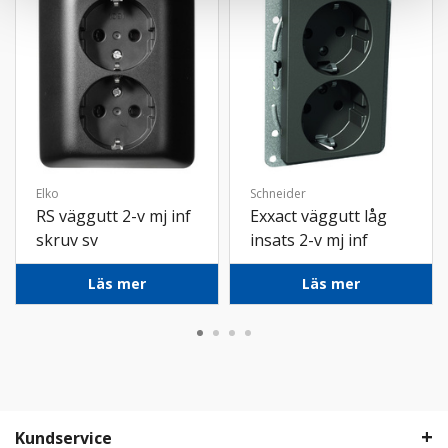
Elko
Schneider
RS väggutt 2-v mj inf
Exxact väggutt låg
skruv sv
insats 2-v mj inf
snabb ant
Läs mer
Läs mer
Kundservice