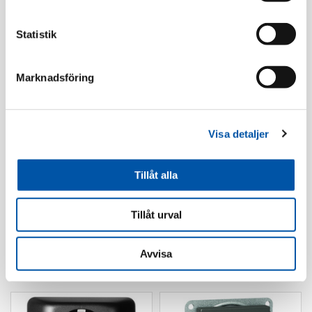
Statistik
Marknadsföring
Elko
Elko
Elko multidosa
Plus förhöjn.ram 1-
Visa detaljer
bigbox
fack 35mm sv
Läs mer
Läs mer
Tillåt alla
Tillåt urval
Avvisa
Vägguttag