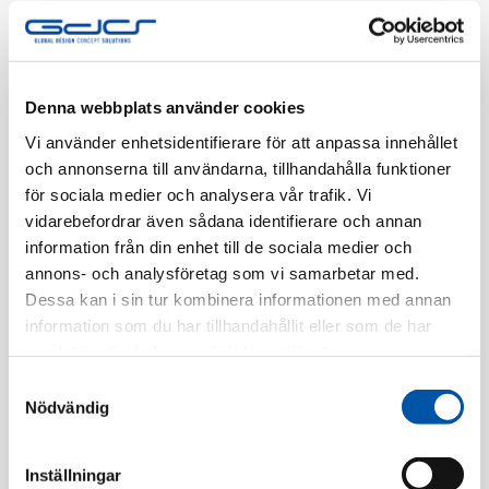
Tillv. Artnr:
EKO03917
Finns i lager
Denna webbplats använder cookies
Registrera dig
Vi använder enhetsidentifierare för att anpassa innehållet
och annonserna till användarna, tillhandahålla funktioner
för sociala medier och analysera vår trafik. Vi
vidarebefordrar även sådana identifierare och annan
Beskrivning
information från din enhet till de sociala medier och
annons- och analysföretag som vi samarbetar med.
Specifikation
Dessa kan i sin tur kombinera informationen med annan
information som du har tillhandahållit eller som de har
samlat in när du har använt deras tjänster.
Relaterade produkter
Samtyckesval
Nödvändig
Inställningar