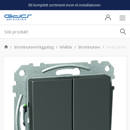
Ett komplett sortiment inom el-installationer.
Strömbrytare/Vägguttag
Infällda
Strömbrytare
Exxact strömst