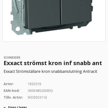
SCHNEIDER
Exxact strömst kron inf snabb ant
Exxact Strömställare kron snabbanslutning Antracit
Artnr:
1820316
EAN-kod:
3606480200892
Tillv. Artnr:
WDE003116
Finns i lager