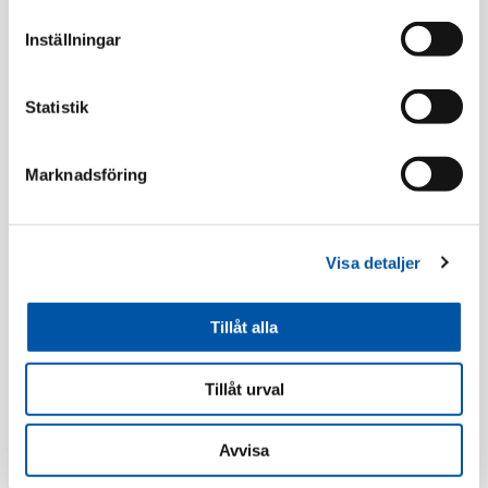
Relaterade produkter
Inställningar
Statistik
Marknadsföring
Visa detaljer
Schneider
Schneider
Exxact impulsfjäder
Exxact dosa 2-fack
21mm ant
Tillåt alla
Läs mer
Läs mer
Tillåt urval
Avvisa