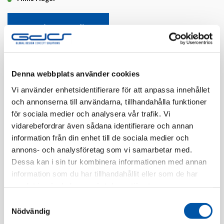
Registrera dig
Finns i flera färger
Denna webbplats använder cookies
Vi använder enhetsidentifierare för att anpassa innehållet
och annonserna till användarna, tillhandahålla funktioner
för sociala medier och analysera vår trafik. Vi
vidarebefordrar även sådana identifierare och annan
information från din enhet till de sociala medier och
annons- och analysföretag som vi samarbetar med.
Beskrivning
Dessa kan i sin tur kombinera informationen med annan
information som du har tillhandahållit eller som de har
Specifikation
samlat in när du har använt deras tjänster.
Samtyckesval
Nödvändig