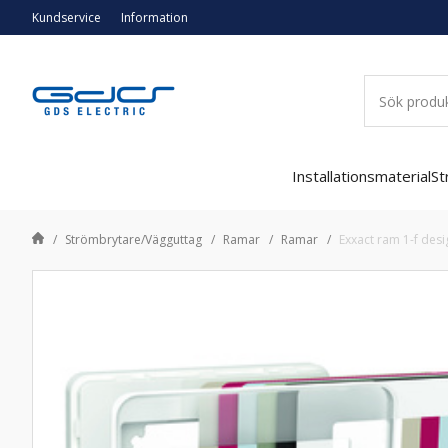
Kundservice
Information
Installationsmaterial
St
Strömbrytare/Vägguttag
Ramar
Ramar
Exxact ram 1-f desi