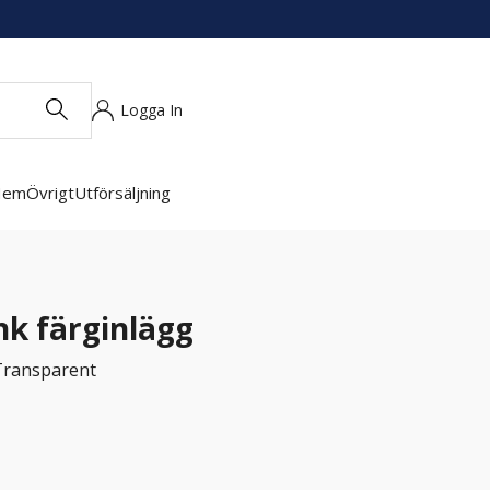
Logga In
Hem
Övrigt
Utförsäljning
nk färginlägg
Transparent