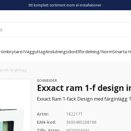
Ett komplett sortiment inom el-installationer.
römbrytare/Vägguttag
Anslutningsdon
Elfördelning/Norm
Smarta 
gn ink färginlägg
SCHNEIDER
Exxact ram 1-f design i
Exxact Ram 1-fack Design med färginlägg 
Artnr:
1822171
EAN-kod:
3606480208188
Tillv. Artnr:
WDE004341