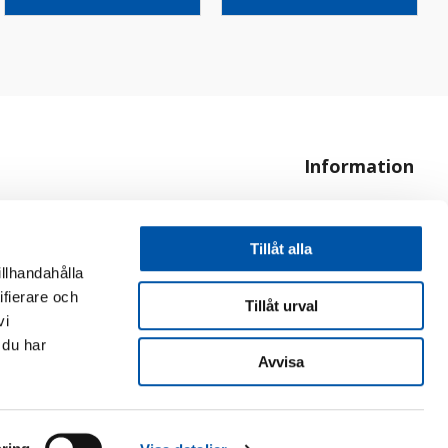
Information
Om oss
Hur handlar jag?
Tillåt alla
illhandahålla
ifierare och
Tillåt urval
vi
 du har
Avvisa