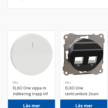
Elko
Elko
ELKO One vippa m
ELKO One
indikering trapp inf
centrumlock 2xuni
rv
vinkl inf sv
Läs mer
Läs mer