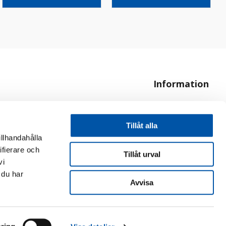
Information
Om oss
Hur handlar jag?
Tillåt alla
illhandahålla
ifierare och
Tillåt urval
vi
 du har
Avvisa