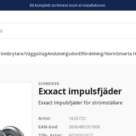
Ett komplett sortiment inom el-installationer.
römbrytare/Vägguttag
Anslutningsdon
Elfördelning/Norm
Smarta 
SCHNEIDER
Exxact impulsfjäder
Exxact Impulsfjäder för strömställare
Artnr:
1820722
EAN-kod:
3606480201806
Tillv. Artnr:
WDE002027