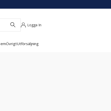
Logga In
Hem
Övrigt
Utförsäljning