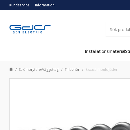
Kundservice
Information
Installationsmaterial
St
Strömbrytare/Vägguttag
Tillbehör
Exxact impulsfjäder