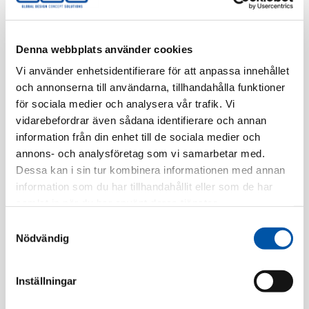
Registrera dig
Denna webbplats använder cookies
Vi använder enhetsidentifierare för att anpassa innehållet
och annonserna till användarna, tillhandahålla funktioner
Beskrivning
för sociala medier och analysera vår trafik. Vi
vidarebefordrar även sådana identifierare och annan
information från din enhet till de sociala medier och
Specifikation
annons- och analysföretag som vi samarbetar med.
Dessa kan i sin tur kombinera informationen med annan
information som du har tillhandahållit eller som de har
Relaterade produkter
samlat in när du har använt deras tjänster.
Samtyckesval
Nödvändig
Inställningar