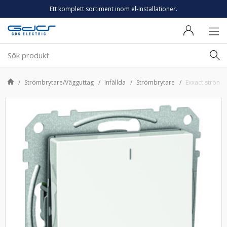
Ett komplett sortiment inom el-installationer.
Strömbrytare/Vägguttag
Infällda
Strömbrytare
Exxact strömst