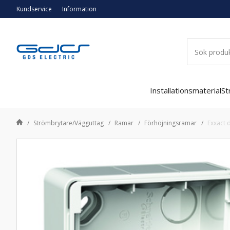
Kundservice
Information
Installationsmaterial
St
Strömbrytare/Vägguttag
Ramar
Förhöjningsramar
Exxact 