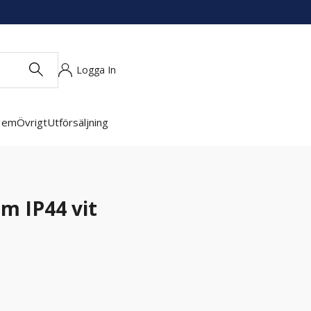
Logga In
Hem
Övrigt
Utförsäljning
m IP44 vit