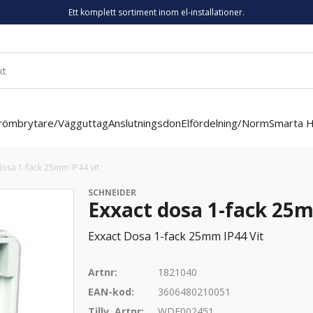
Ett komplett sortiment inom el-installationer.
römbrytare/Vägguttag
Anslutningsdon
Elfördelning/Norm
Smarta 
dosa 1-fack 25mm IP44 vit
SCHNEIDER
Exxact dosa 1-fack 25m
Exxact Dosa 1-fack 25mm IP44 Vit
Artnr:
1821040
EAN-kod:
3606480210051
Tillv. Artnr:
WDE002451