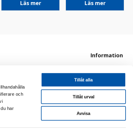
Läs mer
Läs mer
Information
Om oss
Hur handlar jag?
Tillåt alla
illhandahålla
ifierare och
Tillåt urval
vi
 du har
Avvisa