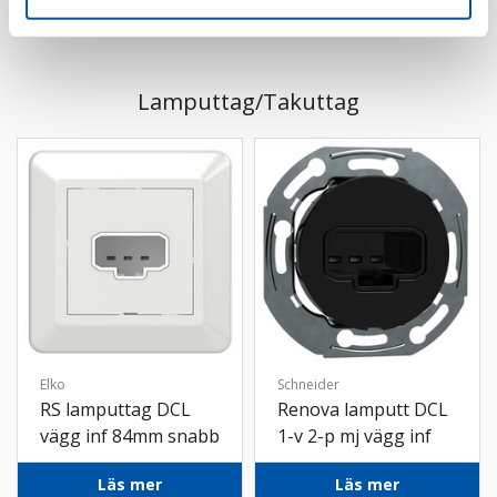
Lamputtag/Takuttag
Elko
Schneider
RS lamputtag DCL
Renova lamputt DCL
vägg inf 84mm snabb
1-v 2-p mj vägg inf
fv
snabb sv
Läs mer
Läs mer