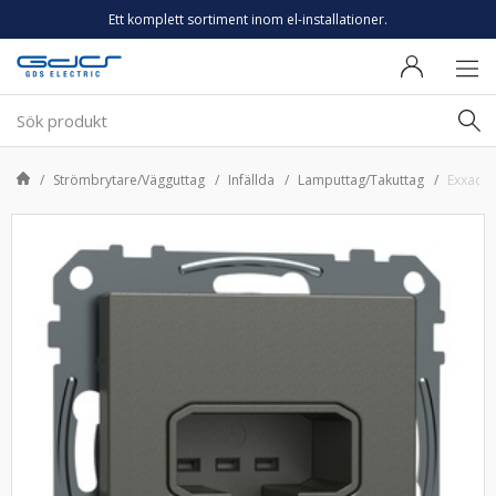
Ett komplett sortiment inom el-installationer.
Strömbrytare/Vägguttag
Infällda
Lamputtag/Takuttag
Exxact 