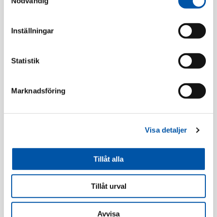
Nödvändig
Relaterade produkter
Inställningar
Statistik
Marknadsföring
Visa detaljer
Schneider
Schneider
Tillåt alla
Exxact strömst
Exxact väggutt 2-v mj
trapp/1-p inf snabb
inf snabb ant
ant
Tillåt urval
Läs mer
Läs mer
Avvisa