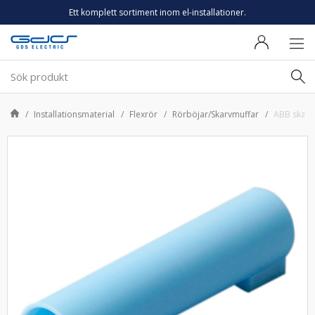
Ett komplett sortiment inom el-installationer.
Installationsmaterial
Flexrör
Rörböjar/Skarvmuffar
ABB skarv