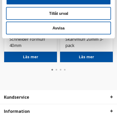
Tillåt urval
Avvisa
Schneider
PM-flex
Schneider rörmuff
Skarvmuff 20mm 3-
40mm
pack
Läs mer
Läs mer
Kundservice
Information