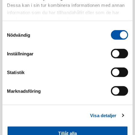
Dessa kan i sin tur kombinera informationen med annan
Finns i lager
information som du har tillhandahållit eller som de har
samlat in när du har använt deras tjänster.
Registrera dig
Samtyckesval
Nödvändig
Beskrivning
Inställningar
Specifikation
Statistik
Marknadsföring
Rörböjar/Skarvmuffar
Visa detaljer
Tillåt alla