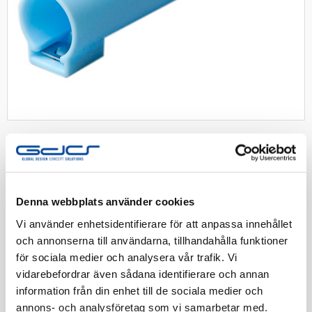
ABB skarvmuff eprl 16mm
Denna webbplats använder cookies
Skarvmuff M16, ø16mm med låsfjäder
Vi använder enhetsidentifierare för att anpassa innehållet
och annonserna till användarna, tillhandahålla funktioner
för sociala medier och analysera vår trafik. Vi
Artnr:
1400310
vidarebefordrar även sådana identifierare och annan
EAN-kod:
6410011301166
information från din enhet till de sociala medier och
Tillv. Artnr:
2TKA160009G1
annons- och analysföretag som vi samarbetar med.