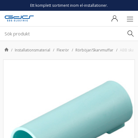
Ett komplett sortiment inom el-installationer.
Installationsmaterial
Flexrör
Rörböjar/Skarvmuffar
ABB skarv