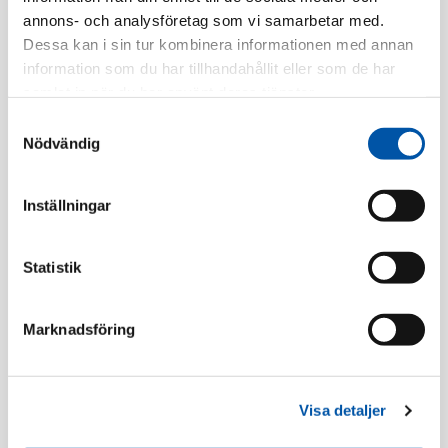
EAN-kod:
7350017781755
annons- och analysföretag som vi samarbetar med.
Tillv. Artnr:
2TKA160012G1
Dessa kan i sin tur kombinera informationen med annan
information som du har tillhandahållit eller som de har
Finns i lager
samlat in när du har använt deras tjänster.
Samtyckesval
Registrera dig
Nödvändig
Inställningar
Beskrivning
Statistik
Specifikation
Marknadsföring
Rörböjar/Skarvmuffar
Visa detaljer