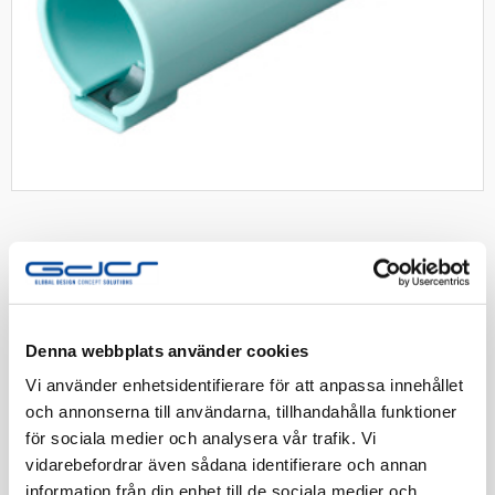
ABB skarvmuff eprl 25mm (m
eankod)
Denna webbplats använder cookies
Vi använder enhetsidentifierare för att anpassa innehållet
Skarvmuff M25 ø25mm med låsfjäder. Säljes 1st med
och annonserna till användarna, tillhandahålla funktioner
ean-kod
för sociala medier och analysera vår trafik. Vi
vidarebefordrar även sådana identifierare och annan
Artnr:
1400330AJ25
information från din enhet till de sociala medier och