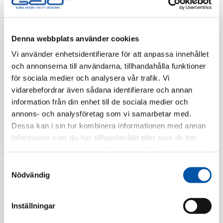
Finns i lager
Registrera dig
Denna webbplats använder cookies
Vi använder enhetsidentifierare för att anpassa innehållet
och annonserna till användarna, tillhandahålla funktioner
för sociala medier och analysera vår trafik. Vi
Beskrivning
vidarebefordrar även sådana identifierare och annan
information från din enhet till de sociala medier och
Specifikation
annons- och analysföretag som vi samarbetar med.
Dessa kan i sin tur kombinera informationen med annan
information som du har tillhandahållit eller som de har
samlat in när du har använt deras tjänster.
Relaterade produkter
Samtyckesval
Nödvändig
Inställningar