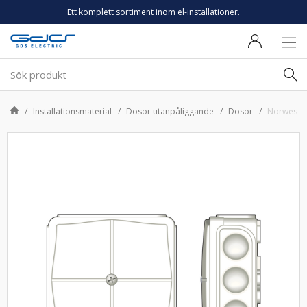
Ett komplett sortiment inom el-installationer.
Installationsmaterial
Dosor utanpåliggande
Dosor
Norwesco 