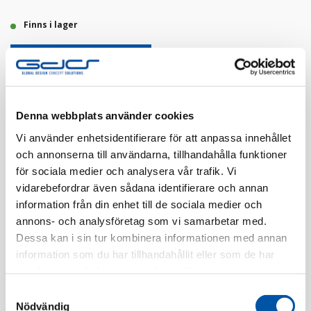
Finns i lager
Registrera dig
Denna webbplats använder cookies
Finns i flera färger
Vi använder enhetsidentifierare för att anpassa innehållet
och annonserna till användarna, tillhandahålla funktioner
för sociala medier och analysera vår trafik. Vi
vidarebefordrar även sådana identifierare och annan
information från din enhet till de sociala medier och
annons- och analysföretag som vi samarbetar med.
Beskrivning
Dessa kan i sin tur kombinera informationen med annan
information som du har tillhandahållit eller som de har
samlat in när du har använt deras tjänster.
Specifikation
Samtyckesval
Nödvändig