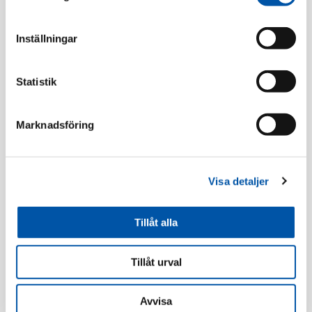
Relaterade produkter
Inställningar
Statistik
Marknadsföring
Visa detaljer
Norwesco
Norwesco
Norwesco väggutt
Norwesco rotutt
Tillåt alla
kapslad 2-v IP44 utv
häll/ugn 230/400V
vit
IP20 utv vit
Tillåt urval
Läs mer
Läs mer
Avvisa