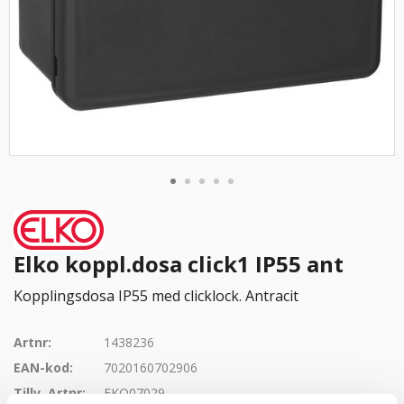
Elko koppl.dosa click1 IP55 ant
Kopplingsdosa IP55 med clicklock. Antracit
Artnr:
1438236
EAN-kod:
7020160702906
Tillv. Artnr:
EKO07029