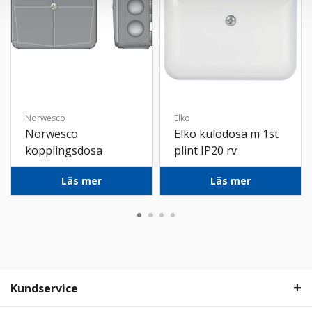
Norwesco
Elko
Norwesco
Elko kulodosa m 1st
kopplingsdosa
plint IP20 rv
kapslad IP65 utv grå
Läs mer
Läs mer
Kundservice