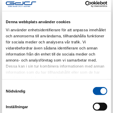
Finns i lager
Registrera dig
Denna webbplats använder cookies
Vi använder enhetsidentifierare för att anpassa innehållet
och annonserna till användarna, tillhandahålla funktioner
för sociala medier och analysera vår trafik. Vi
Beskrivning
vidarebefordrar även sådana identifierare och annan
information från din enhet till de sociala medier och
Specifikation
annons- och analysföretag som vi samarbetar med.
Dessa kan i sin tur kombinera informationen med annan
information som du har tillhandahållit eller som de har
samlat in när du har använt deras tjänster.
Relaterade produkter
Samtyckesval
Nödvändig
Inställningar