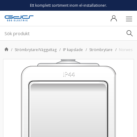
Ett komplett sortiment inom el-installationer.
Strömbrytare/Vägguttag
IP kapslade
Strömbrytare
Norwesco s