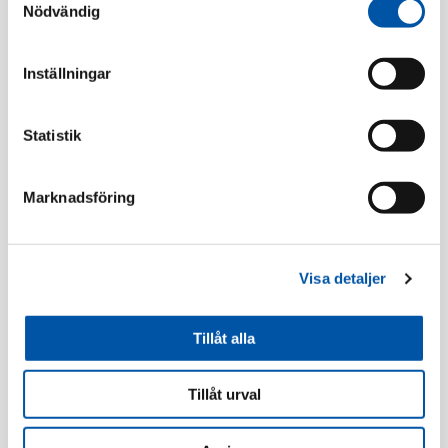
Nödvändig
Relaterade produkter
Inställningar
Statistik
Marknadsföring
Visa detaljer
Norwesco
Norwesco
Tillåt alla
Norwesco rotutt
Norwesco väggutt
häll/ugn 230/400V
kapslad 2-v IP44 utv
Tillåt urval
IP20 utv vit
vit
Läs mer
Läs mer