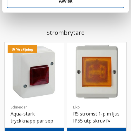
Avvisa
Strömbrytare
Utförsäljning
Schneider
Elko
Aqua-stark
RS strömst 1-p m ljus
tryckknapp par sep
IP55 utp skruv fv
lampkrets Polarvit