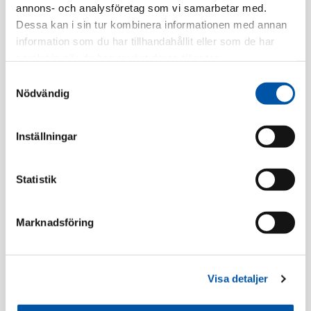
annons- och analysföretag som vi samarbetar med.
Tillv. Artnr:
EKO07440
Dessa kan i sin tur kombinera informationen med annan
information som du har tillhandahållit eller som de har
Finns i lager
samlat in när du har använt deras tjänster.
Samtyckesval
Registrera dig
Nödvändig
Inställningar
Beskrivning
Statistik
Specifikation
Marknadsföring
Tillbehör
Visa detaljer