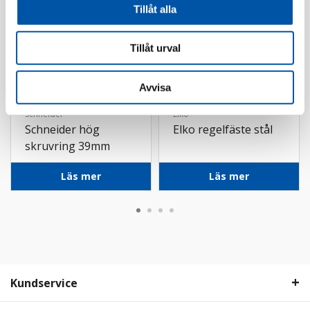
Tillåt alla
Tillåt urval
Avvisa
Schneider
Elko
Schneider hög
Elko regelfäste stål
skruvring 39mm
Läs mer
Läs mer
Kundservice