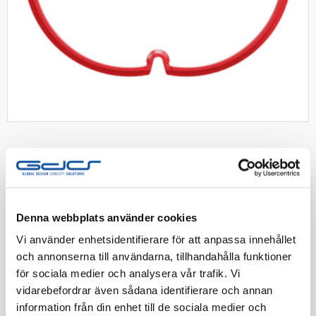
Elko förhöjn.ring 6mm till 1,5
Denna webbplats använder cookies
app.dosa
Vi använder enhetsidentifierare för att anpassa innehållet
Förhöjningsring 6mm för 1½ dosa.
och annonserna till användarna, tillhandahålla funktioner
för sociala medier och analysera vår trafik. Vi
Artnr:
1420397
vidarebefordrar även sådana identifierare och annan
information från din enhet till de sociala medier och
EAN-kod:
7020160744005