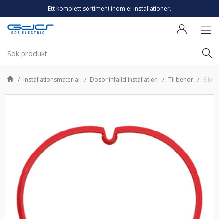
Ett komplett sortiment inom el-installationer.
Installationsmaterial
Dosor infälld installation
Tillbehör
Elko 