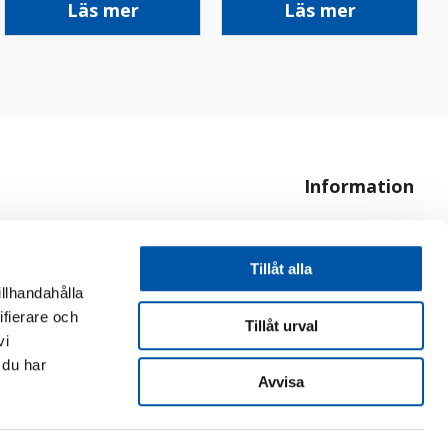
Läs mer
Läs mer
Information
Om oss
Hur handlar jag?
Tillåt alla
illhandahålla
ifierare och
Tillåt urval
vi
 du har
Avvisa