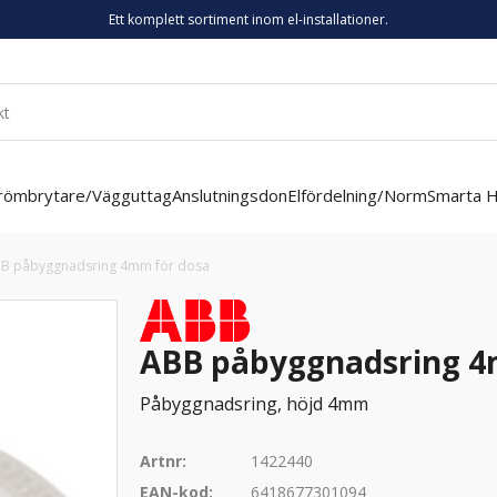
Ett komplett sortiment inom el-installationer.
römbrytare/Vägguttag
Anslutningsdon
Elfördelning/Norm
Smarta 
B påbyggnadsring 4mm för dosa
ABB påbyggnadsring 4
Påbyggnadsring, höjd 4mm
Artnr:
1422440
EAN-kod:
6418677301094