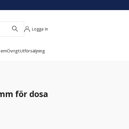
Logga In
Hem
Övrigt
Utförsäljning
mm för dosa