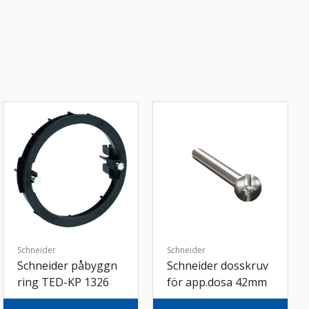
Schneider
Schneider
Schneider påbyggn
Schneider dosskruv
ring TED-KP 1326
för app.dosa 42mm
3mm ink skruv sv