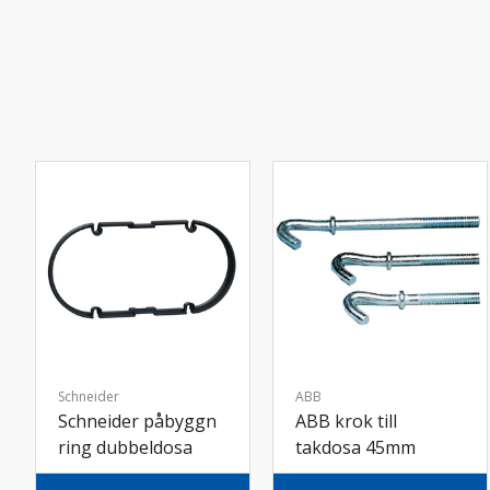
Schneider
ABB
Schneider påbyggn
ABB krok till
ring dubbeldosa
takdosa 45mm
6mm sv