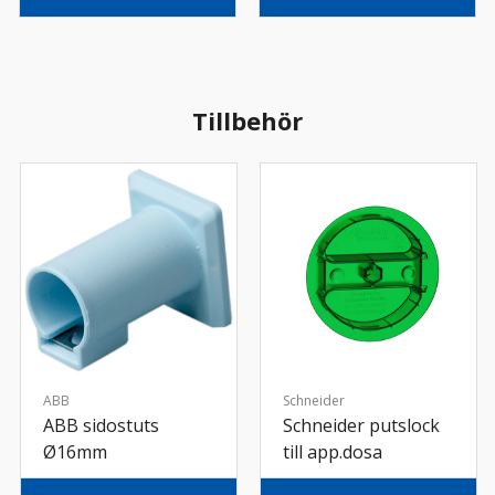
Tillbehör
ABB
Schneider
ABB sidostuts
Schneider putslock
Ø16mm
till app.dosa