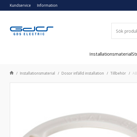
Kundservice
Information
Installationsmaterial
St
Installationsmaterial
Dosor infälld installation
Tillbehör
AB