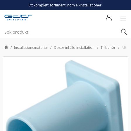
Ett komplett sortiment inom el-installationer.
Installationsmaterial
Dosor infälld installation
Tillbehör
ABB 