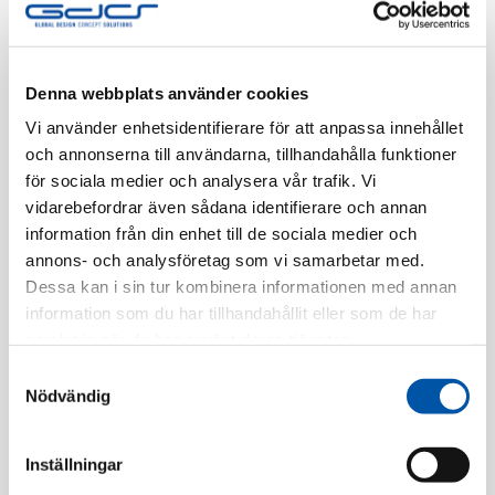
Finns i lager
Registrera dig
Denna webbplats använder cookies
Vi använder enhetsidentifierare för att anpassa innehållet
och annonserna till användarna, tillhandahålla funktioner
för sociala medier och analysera vår trafik. Vi
Beskrivning
vidarebefordrar även sådana identifierare och annan
information från din enhet till de sociala medier och
Specifikation
annons- och analysföretag som vi samarbetar med.
Dessa kan i sin tur kombinera informationen med annan
information som du har tillhandahållit eller som de har
samlat in när du har använt deras tjänster.
Relaterade produkter
Samtyckesval
Nödvändig
Inställningar