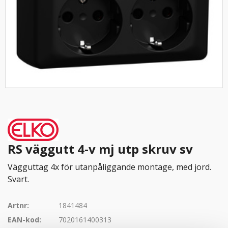
RS väggutt 4-v mj utp skruv sv
Vägguttag 4x för utanpåliggande montage, med jord.
Svart.
Artnr:
1841484
EAN-kod:
7020161400313