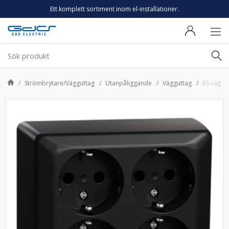
Ett komplett sortiment inom el-installationer.
Strömbrytare/Vägguttag
Utanpåliggande
Vägguttag
RS väggut