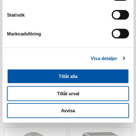
Statistik
Marknadsföring
Elko
Elko
RS väggutt 1-v mj utp
RS strömst kron utp
Visa detaljer
skruv sv
skruv sv
Läs mer
Läs mer
Tillåt alla
Tillåt urval
Avvisa
Vägguttag