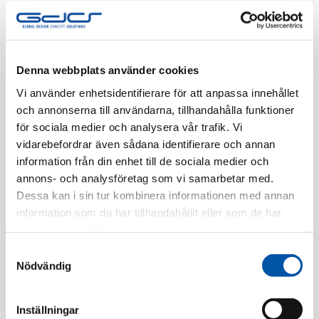
Tillv. Artnr:
EKO40031
Finns i lager
Denna webbplats använder cookies
Registrera dig
Vi använder enhetsidentifierare för att anpassa innehållet
och annonserna till användarna, tillhandahålla funktioner
för sociala medier och analysera vår trafik. Vi
vidarebefordrar även sådana identifierare och annan
Beskrivning
information från din enhet till de sociala medier och
annons- och analysföretag som vi samarbetar med.
Specifikation
Dessa kan i sin tur kombinera informationen med annan
information som du har tillhandahållit eller som de har
samlat in när du har använt deras tjänster.
Relaterade produkter
Samtyckesval
Nödvändig
Inställningar